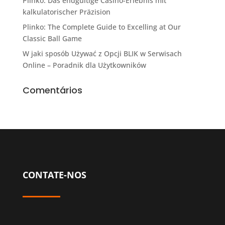
Plinko: Das endgültige Casino-Erlebnis mit
kalkulatorischer Präzision
Plinko: The Complete Guide to Excelling at Our
Classic Ball Game
W jaki sposób Używać z Opcji BLIK w Serwisach
Online – Poradnik dla Użytkowników
Comentários
CONTATE-NOS