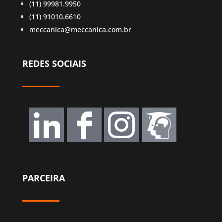
(11) 99981.9950
(11) 91010.6610
meccanica@meccanica.com.br
REDES SOCIAIS
PARCEIRA