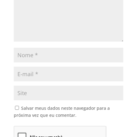
Salvar meus dados neste navegador para a
próxima vez que eu comentar.