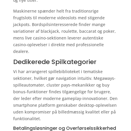
og nye titler.
Maskinerne spænder helt fra traditionsrige
frugtslots til moderne videoslots med stigende
jackpots. Bordspilsinteresserede finder mange
variationer af blackjack, roulette, baccarat og poker,
mens live casino-sektionen leverer autentiske
casino-oplevelser i direkte med professionelle
dealere.
Dedikerede Spilkategorier
Vi har arrangeret spillebiblioteket i tematiske
sektioner, hvilket gør navigation intuitiv. Megaways-
spilleautomater, cluster pays-mekanikker og buy
bonus-funktioner findes tilgængelige for brugere,
der leder efter moderne gameplay-innovationer. Den
smartphone platform genskaber desktop-oplevelsen
uden kompromiser på billedmæssig kvalitet eller på
funktionalitet.
Betalingsløsninger og Overførselssikkerhed