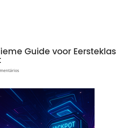
HOME
tieme Guide voor Eersteklas
t
omentários