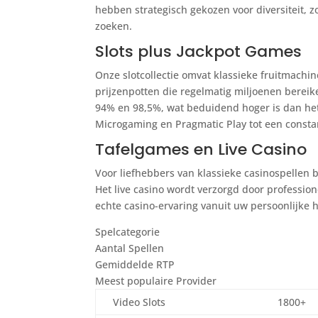
hebben strategisch gekozen voor diversiteit, 
zoeken.
Slots plus Jackpot Games
Onze slotcollectie omvat klassieke fruitmachi
prijzenpotten die regelmatig miljoenen bereik
94% en 98,5%, wat beduidend hoger is dan he
Microgaming en Pragmatic Play tot een const
Tafelgames en Live Casino
Voor liefhebbers van klassieke casinospellen b
Het live casino wordt verzorgd door professio
echte casino-ervaring vanuit uw persoonlijke h
Spelcategorie
Aantal Spellen
Gemiddelde RTP
Meest populaire Provider
Video Slots
1800+