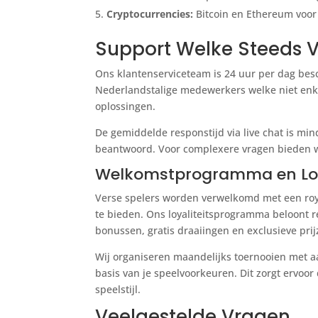
Cryptocurrencies:
Bitcoin en Ethereum voor
Support Welke Steeds V
Ons klantenserviceteam is 24 uur per dag be
Nederlandstalige medewerkers welke niet enk
oplossingen.
De gemiddelde responstijd via live chat is mi
beantwoord. Voor complexere vragen bieden w
Welkomstprogramma en Loy
Verse spelers worden verwelkomd met een ro
te bieden. Ons loyaliteitsprogramma beloont 
bonussen, gratis draaiingen en exclusieve prij
Wij organiseren maandelijks toernooien met aa
basis van je speelvoorkeuren. Dit zorgt ervoor 
speelstijl.
Veelgestelde Vragen