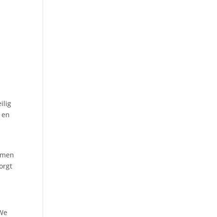
ilig
 en
samen
orgt
 We