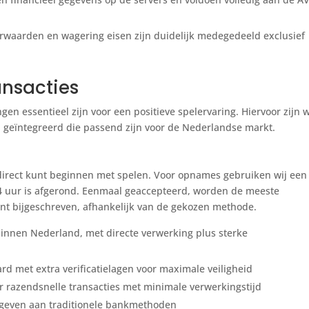
waarden en wagering eisen zijn duidelijk medegedeeld exclusief
ansacties
ngen essentieel zijn voor een positieve spelervaring. Hiervoor zijn 
geïntegreerd die passend zijn voor de Nederlandse markt.
direct kunt beginnen met spelen. Voor opnames gebruiken wij een
4 uur is afgerond. Eenmaal geaccepteerd, worden de meeste
unt bijgeschreven, afhankelijk van de gekozen methode.
nnen Nederland, met directe verwerking plus sterke
rd met extra verificatielagen voor maximale veiligheid
or razendsnelle transacties met minimale verwerkingstijd
 geven aan traditionele bankmethoden