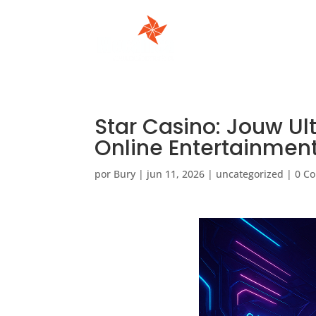
Star Casino: Jouw Ul
Online Entertainmen
por
Bury
|
jun 11, 2026
|
uncategorized
|
0 C