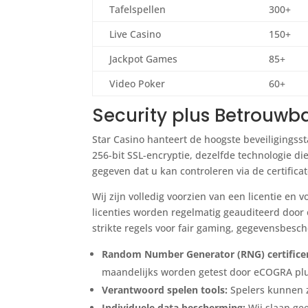
Tafelspellen
300+
Live Casino
150+
Jackpot Games
85+
Video Poker
60+
Security plus Betrouwb
Star Casino hanteert de hoogste beveiligingss
256-bit SSL-encryptie, dezelfde technologie di
gegeven dat u kan controleren via de certifica
Wij zijn volledig voorzien van een licentie en 
licenties worden regelmatig geauditeerd door 
strikte regels voor fair gaming, gegevensbes
Random Number Generator (RNG) certificer
maandelijks worden getest door eCOGRA plu
Verantwoord spelen tools:
Spelers kunnen ze
Individuele data bescherming:
Wij slaan gee