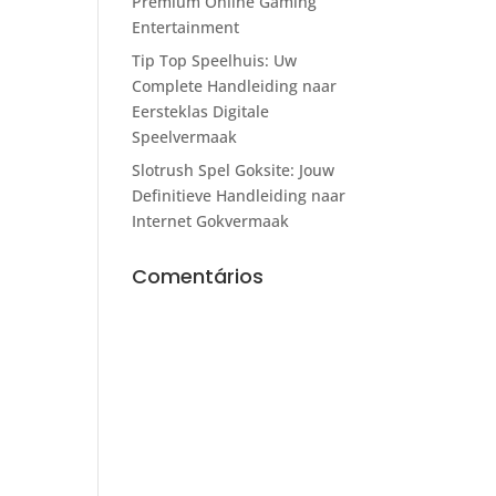
Premium Online Gaming
Entertainment
Tip Top Speelhuis: Uw
Complete Handleiding naar
Eersteklas Digitale
Speelvermaak
Slotrush Spel Goksite: Jouw
Definitieve Handleiding naar
Internet Gokvermaak
Comentários