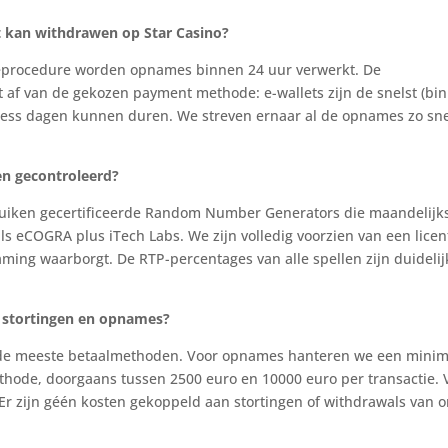
st kan withdrawen op Star Casino?
tieprocedure worden opnames binnen 24 uur verwerkt. De
 af van de gekozen payment methode: e-wallets zijn de snelst (bi
siness dagen kunnen duren. We streven ernaar al de opnames zo sn
 en gecontroleerd?
bruiken gecertificeerde Random Number Generators die maandelijk
s eCOGRA plus iTech Labs. We zijn volledig voorzien van een licen
gaming waarborgt. De RTP-percentages van alle spellen zijn duidelij
r stortingen en opnames?
r de meeste betaalmethoden. Voor opnames hanteren we een min
hode, doorgaans tussen 2500 euro en 10000 euro per transactie. 
Er zijn géén kosten gekoppeld aan stortingen of withdrawals van 