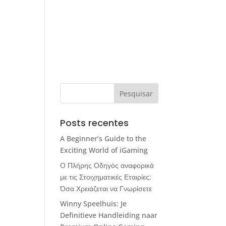
SOLUÇÕES
SOBRE
CONTATO
Posts recentes
A Beginner’s Guide to the
Exciting World of iGaming
Ο Πλήρης Οδηγός αναφορικά
με τις Στοιχηματικές Εταιρίες:
Όσα Χρειάζεται να Γνωρίσετε
Winny Speelhuis: Je
Definitieve Handleiding naar