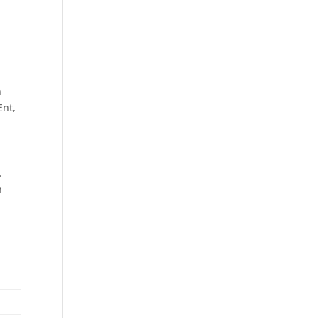
n
Ent,
.
n