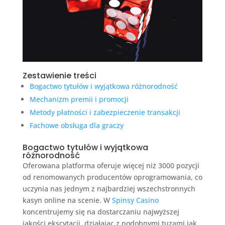
Zestawienie treści
Bogactwo tytułów i wyjątkowa różnorodność
Mechanizm premii i promocji
Metody płatności i zabezpieczenie transakcji
Fachowe obsługa dla graczy
Bogactwo tytułów i wyjątkowa
różnorodność
Oferowana platforma oferuje więcej niż 3000 pozycji
od renomowanych producentów oprogramowania, co
uczynia nas jednym z najbardziej wszechstronnych
kasyn online na scenie. W
Spinsy Casino
koncentrujemy się na dostarczaniu najwyższej
jakości ekscytacji, działając z podobnymi tuzami jak