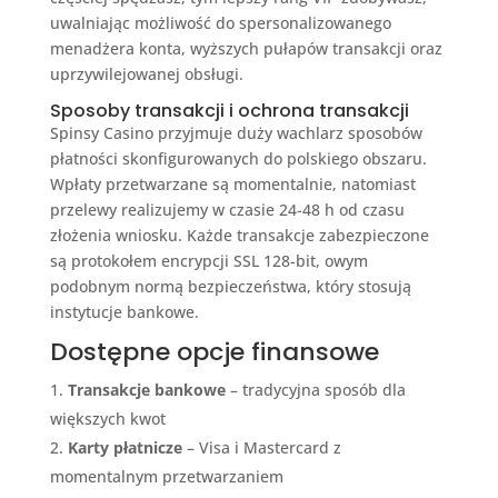
uwalniając możliwość do spersonalizowanego
menadżera konta, wyższych pułapów transakcji oraz
uprzywilejowanej obsługi.
Sposoby transakcji i ochrona transakcji
Spinsy Casino przyjmuje duży wachlarz sposobów
płatności skonfigurowanych do polskiego obszaru.
Wpłaty przetwarzane są momentalnie, natomiast
przelewy realizujemy w czasie 24-48 h od czasu
złożenia wniosku. Każde transakcje zabezpieczone
są protokołem encrypcji SSL 128-bit, owym
podobnym normą bezpieczeństwa, który stosują
instytucje bankowe.
Dostępne opcje finansowe
Transakcje bankowe
– tradycyjna sposób dla
większych kwot
Karty płatnicze
– Visa i Mastercard z
momentalnym przetwarzaniem