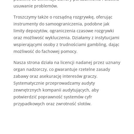
usuwanie problemów.
Troszczymy także o rozsądną rozgrywkę, oferując
instrumenty do samoograniczenia, podobne jak
limity depozytów, ograniczenia czasowe rozgrywki
oraz możliwość wykluczenia. Działamy z instytucjami
wspierającymi osoby z trudnościami gambling, dając
możliwość do fachowej pomocy.
Nasza strona działa na licencji nadanej przez uznany
organ nadzorczy, co gwarantuje rzetelne zasady
zabawy oraz asekurację interesów graczy.
Systematycznie przeprowadzamy audyty
zewnętrznych kompanii audytujących, aby
potwierdzić poprawność systemów cyfr
przypadkowych oraz zwrotność slotów.