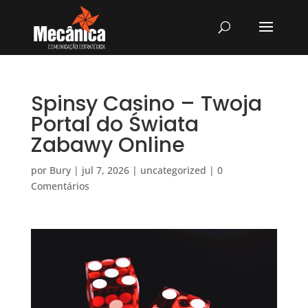
Spinsy Casino – Twoja
Portal do Świata
Zabawy Online
por
Bury
|
jul 7, 2026
|
uncategorized
|
0
Comentários