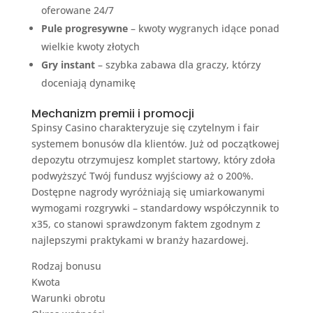
oferowane 24/7
Pule progresywne
– kwoty wygranych idące ponad
wielkie kwoty złotych
Gry instant
– szybka zabawa dla graczy, którzy
doceniają dynamikę
Mechanizm premii i promocji
Spinsy Casino charakteryzuje się czytelnym i fair
systemem bonusów dla klientów. Już od początkowej
depozytu otrzymujesz komplet startowy, który zdoła
podwyższyć Twój fundusz wyjściowy aż o 200%.
Dostępne nagrody wyróżniają się umiarkowanymi
wymogami rozgrywki – standardowy współczynnik to
x35, co stanowi sprawdzonym faktem zgodnym z
najlepszymi praktykami w branży hazardowej.
Rodzaj bonusu
Kwota
Warunki obrotu