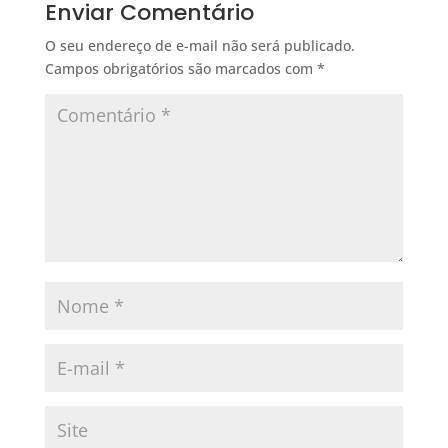
Enviar Comentário
O seu endereço de e-mail não será publicado.
Campos obrigatórios são marcados com
*