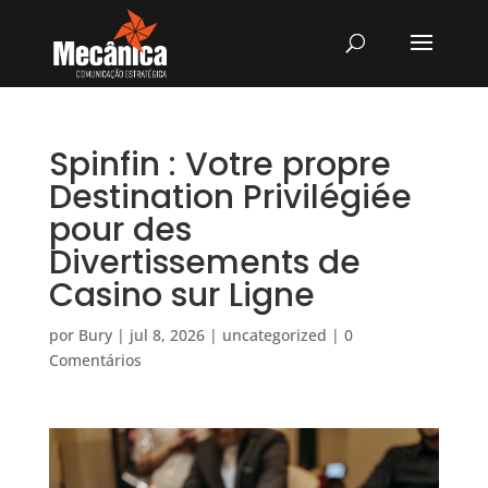
Spinfin : Votre propre
Destination Privilégiée
pour des
Divertissements de
Casino sur Ligne
por
Bury
|
jul 8, 2026
|
uncategorized
|
0
Comentários