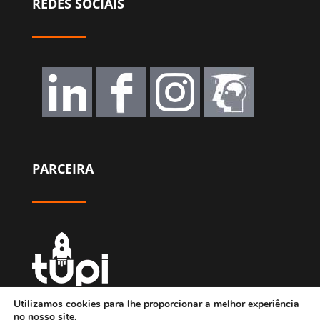
REDES SOCIAIS
PARCEIRA
Utilizamos cookies para lhe proporcionar a melhor experiência
no nosso site.