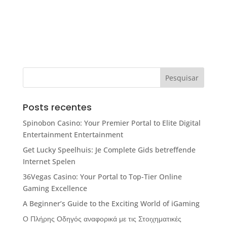
Posts recentes
Spinobon Casino: Your Premier Portal to Elite Digital
Entertainment Entertainment
Get Lucky Speelhuis: Je Complete Gids betreffende
Internet Spelen
36Vegas Casino: Your Portal to Top-Tier Online
Gaming Excellence
A Beginner’s Guide to the Exciting World of iGaming
Ο Πλήρης Οδηγός αναφορικά με τις Στοιχηματικές