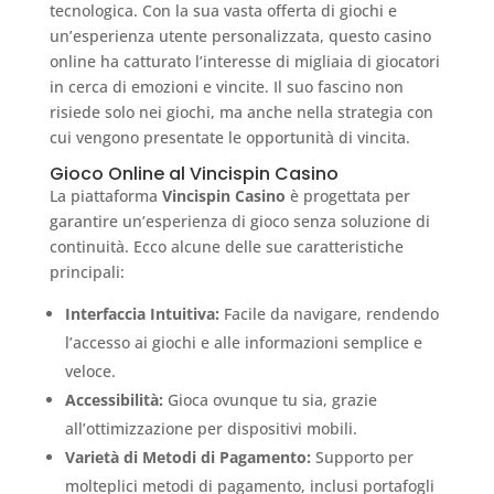
tecnologica. Con la sua vasta offerta di giochi e
un’esperienza utente personalizzata, questo casino
online ha catturato l’interesse di migliaia di giocatori
in cerca di emozioni e vincite. Il suo fascino non
risiede solo nei giochi, ma anche nella strategia con
cui vengono presentate le opportunità di vincita.
Gioco Online al Vincispin Casino
La piattaforma
Vincispin Casino
è progettata per
garantire un’esperienza di gioco senza soluzione di
continuità. Ecco alcune delle sue caratteristiche
principali:
Interfaccia Intuitiva:
Facile da navigare, rendendo
l’accesso ai giochi e alle informazioni semplice e
veloce.
Accessibilità:
Gioca ovunque tu sia, grazie
all’ottimizzazione per dispositivi mobili.
Varietà di Metodi di Pagamento:
Supporto per
molteplici metodi di pagamento, inclusi portafogli