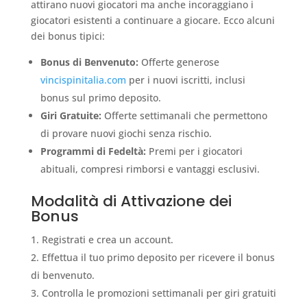
attirano nuovi giocatori ma anche incoraggiano i
giocatori esistenti a continuare a giocare. Ecco alcuni
dei bonus tipici:
Bonus di Benvenuto:
Offerte generose
vincispinitalia.com
per i nuovi iscritti, inclusi
bonus sul primo deposito.
Giri Gratuite:
Offerte settimanali che permettono
di provare nuovi giochi senza rischio.
Programmi di Fedeltà:
Premi per i giocatori
abituali, compresi rimborsi e vantaggi esclusivi.
Modalità di Attivazione dei
Bonus
Registrati e crea un account.
Effettua il tuo primo deposito per ricevere il bonus
di benvenuto.
Controlla le promozioni settimanali per giri gratuiti