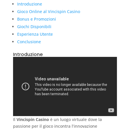
Introduzione
Gioco Online al Vincispin Casino
Bonus e Promozioni
Giochi Disponibili
Esperienza Utente
Conclusione
Introduzione
Il
Vincispin Casino
è un luogo virtuale dove la
passione per il gioco incontra l’innovazione