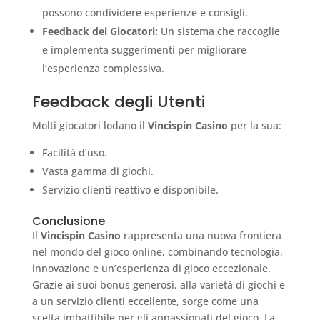
possono condividere esperienze e consigli.
Feedback dei Giocatori:
Un sistema che raccoglie
e implementa suggerimenti per migliorare
l’esperienza complessiva.
Feedback degli Utenti
Molti giocatori lodano il
Vincispin Casino
per la sua:
Facilità d’uso.
Vasta gamma di giochi.
Servizio clienti reattivo e disponibile.
Conclusione
Il
Vincispin Casino
rappresenta una nuova frontiera
nel mondo del gioco online, combinando tecnologia,
innovazione e un’esperienza di gioco eccezionale.
Grazie ai suoi bonus generosi, alla varietà di giochi e
a un servizio clienti eccellente, sorge come una
scelta imbattibile per gli appassionati del gioco. La