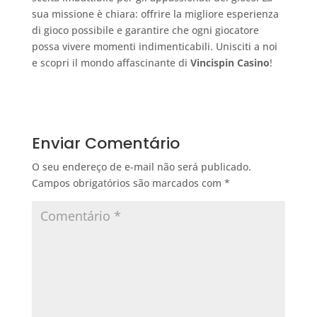
sua missione è chiara: offrire la migliore esperienza
di gioco possibile e garantire che ogni giocatore
possa vivere momenti indimenticabili. Unisciti a noi
e scopri il mondo affascinante di
Vincispin Casino
!
Enviar Comentário
O seu endereço de e-mail não será publicado.
Campos obrigatórios são marcados com
*