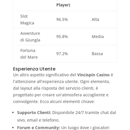
Player)
Slot
96.5%
Alta
Magica
Avventure
95.8%
Media
di Giungla
Fortuna
97.2%
Bassa
del Mare
Esperienza Utente
Un altro aspetto significativo del
Vincispin Casino
è
l’attenzione all’esperienza utente. Ogni elemento,
dal layout alla risposta del servizio clienti, è
progettato per creare un’atmosfera accogliente e
coinvolgente. Ecco alcuni elementi chiave:
Supporto Clienti:
Disponibile 24/7 tramite chat dal
vivo, email e telefono.
Forum e Community:
Un luogo dove i giocatori