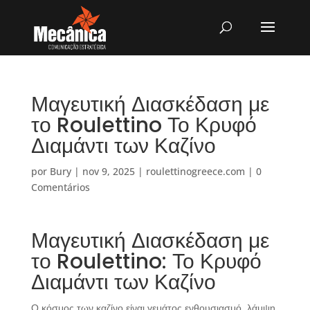
Μαγευτική Διασκέδαση με
το Roulettino Το Κρυφό
Διαμάντι των Καζίνο
por
Bury
|
nov 9, 2025
|
roulettinogreece.com
|
0
Comentários
Μαγευτική Διασκέδαση με
το Roulettino: Το Κρυφό
Διαμάντι των Καζίνο
Ο κόσμος των καζίνο είναι γεμάτος ενθουσιασμό, λάμψη