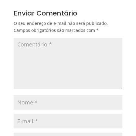
Enviar Comentário
O seu endereço de e-mail não será publicado.
Campos obrigatórios são marcados com
*