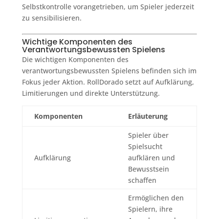
Selbstkontrolle vorangetrieben, um Spieler jederzeit
zu sensibilisieren.
Wichtige Komponenten des
Verantwortungsbewussten Spielens
Die wichtigen Komponenten des
verantwortungsbewussten Spielens befinden sich im
Fokus jeder Aktion. RollDorado setzt auf Aufklärung,
Limitierungen und direkte Unterstützung.
Komponenten
Erläuterung
Spieler über
Spielsucht
Aufklärung
aufklären und
Bewusstsein
schaffen
Ermöglichen den
Spielern, ihre