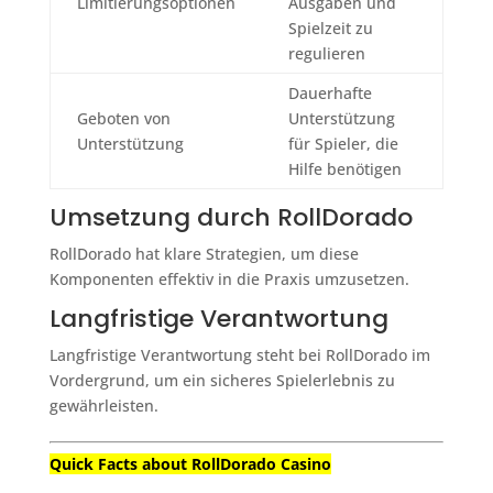
Limitierungsoptionen
Ausgaben und
Spielzeit zu
regulieren
Dauerhafte
Geboten von
Unterstützung
Unterstützung
für Spieler, die
Hilfe benötigen
Umsetzung durch RollDorado
RollDorado hat klare Strategien, um diese
Komponenten effektiv in die Praxis umzusetzen.
Langfristige Verantwortung
Langfristige Verantwortung steht bei RollDorado im
Vordergrund, um ein sicheres Spielerlebnis zu
gewährleisten.
Quick Facts about RollDorado Casino