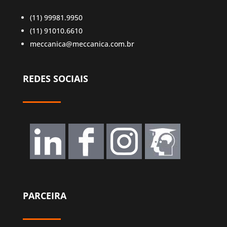
(11) 99981.9950
(11) 91010.6610
meccanica@meccanica.com.br
REDES SOCIAIS
PARCEIRA