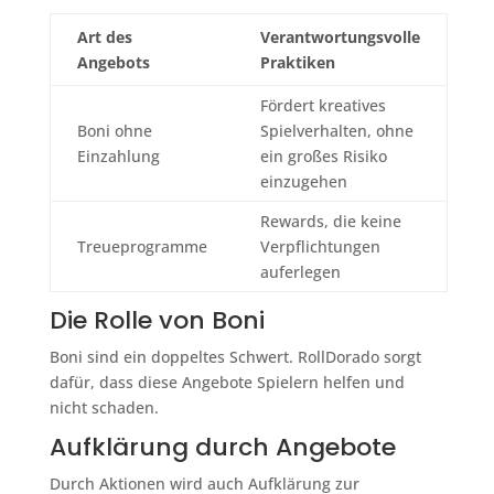
Art des
Verantwortungsvolle
Angebots
Praktiken
Fördert kreatives
Boni ohne
Spielverhalten, ohne
Einzahlung
ein großes Risiko
einzugehen
Rewards, die keine
Treueprogramme
Verpflichtungen
auferlegen
Die Rolle von Boni
Boni sind ein doppeltes Schwert. RollDorado sorgt
dafür, dass diese Angebote Spielern helfen und
nicht schaden.
Aufklärung durch Angebote
Durch Aktionen wird auch Aufklärung zur