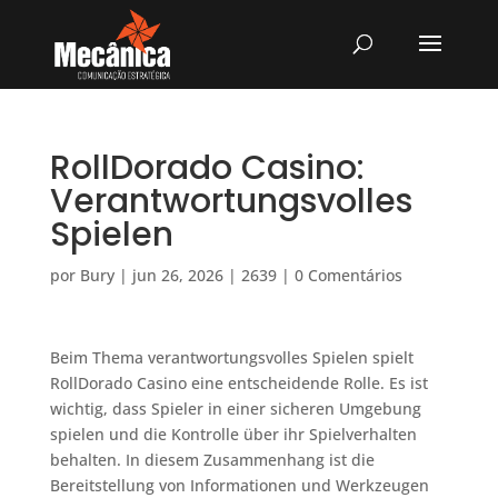
RollDorado Casino:
Verantwortungsvolles
Spielen
por
Bury
|
jun 26, 2026
|
2639
|
0 Comentários
Beim Thema verantwortungsvolles Spielen spielt
RollDorado Casino eine entscheidende Rolle. Es ist
wichtig, dass Spieler in einer sicheren Umgebung
spielen und die Kontrolle über ihr Spielverhalten
behalten. In diesem Zusammenhang ist die
Bereitstellung von Informationen und Werkzeugen