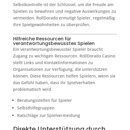
Selbstkontrolle ist der Schlüssel, um die Freude am
Spielen zu bewahren und negative Auswirkungen zu
vermeiden. RollDorado ermutigt Spieler, regelmäßig
ihre Spielgewohnheiten zu überprüfen.
Hilfreiche Ressourcen für
verantwortungsbewusstes Spielen
Ein verantwortungsbewusster Spieler braucht
Zugang zu wichtigen Ressourcen. RollDorado Casino
stellt Links und Kontaktinformationen zu
Organisationen zur Verfügung, die unterstützen
können. Diese Ressourcen helfen Spielern, wenn sie
das Gefühl haben, dass ihr Spielverhalten
problematisch wird.
Beratungsstellen für Spieler
Selbsthilfegruppen
Ratschläge zur Spielvermeidung
Direkte Unterstützung durch