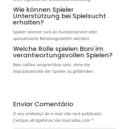
Wie können Spieler
Unterstützung bei Spielsucht
erhalten?
Spieler können sich an Kundenservice oder
spezialisierte Beratungsstellen wenden.
Welche Rolle spielen Boni im
verantwortungsvollen Spielen?
Boni sollten ansprechbar sein, ohne die
Impulskontrolle der Spieler zu gefährden.
Enviar Comentário
O seu endereço de e-mail não será publicado.
Campos obrigatórios são marcados com
*