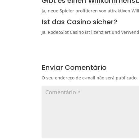
Gibt es einen Willkommens
Ja, neue Spieler profitieren von attraktiven W
Ist das Casino sicher?
Ja, RodeoSlot Casino ist lizenziert und verw
Enviar Comentário
O seu endereço de e-mail não será publicado.