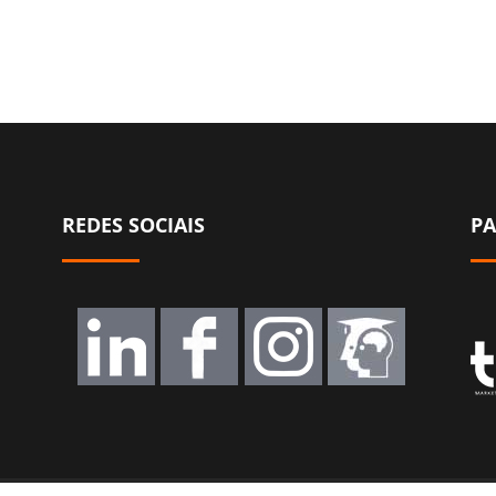
REDES SOCIAIS
PA