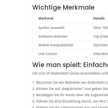
Wichtige Merkmale
Merkmal
Details
Spieler Auswahl
Über 100
Software-Anbieter
Top-Entw
Mobile Kompatibilität
Optimier
Live-Casino
Interakt
Wie man spielt: Einfach
Um sich im RodeoSlot Casino anzumelden und m
Besuchen Sie die Webseite von RodeoSlot Ca
Klicken Sie auf „Registrieren“ und geben Sie
Bestätigen Sie Ihr Konto über die zugesende
Führen Sie eine Einzahlung durch, um Ihre 
Wählen Sie Ihr Lieblingsspiel aus und starte