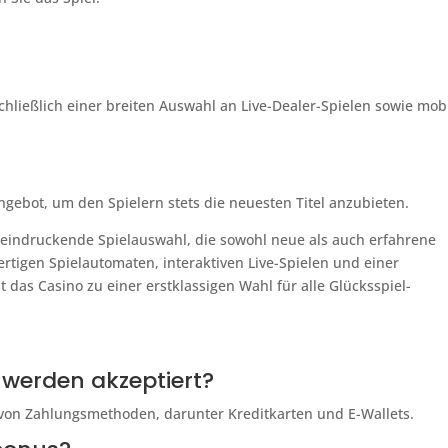
schließlich einer breiten Auswahl an Live-Dealer-Spielen sowie mob
angebot, um den Spielern stets die neuesten Titel anzubieten.
eeindruckende Spielauswahl, die sowohl neue als auch erfahrene
rtigen Spielautomaten, interaktiven Live-Spielen und einer
das Casino zu einer erstklassigen Wahl für alle Glücksspiel-
werden akzeptiert?
l von Zahlungsmethoden, darunter Kreditkarten und E-Wallets.