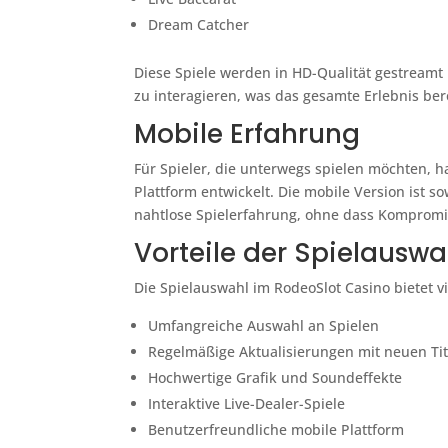
Dream Catcher
Diese Spiele werden in HD-Qualität gestreamt
zu interagieren, was das gesamte Erlebnis ber
Mobile Erfahrung
Für Spieler, die unterwegs spielen möchten, 
Plattform entwickelt. Die mobile Version ist s
nahtlose Spielerfahrung, ohne dass Kompromi
Vorteile der Spielauswa
Die Spielauswahl im RodeoSlot Casino bietet vi
Umfangreiche Auswahl an Spielen
Regelmäßige Aktualisierungen mit neuen Ti
Hochwertige Grafik und Soundeffekte
Interaktive Live-Dealer-Spiele
Benutzerfreundliche mobile Plattform