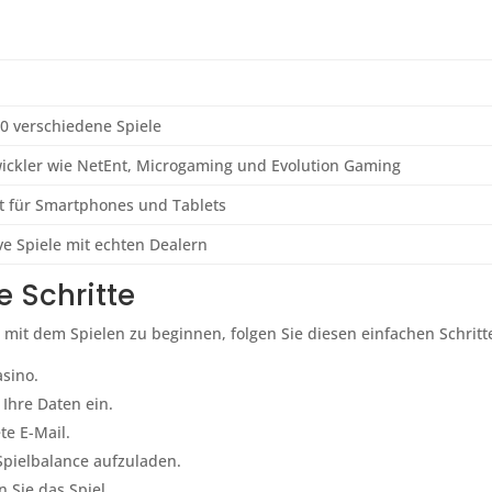
0 verschiedene Spiele
ickler wie NetEnt, Microgaming und Evolution Gaming
t für Smartphones und Tablets
ive Spiele mit echten Dealern
e Schritte
it dem Spielen zu beginnen, folgen Sie diesen einfachen Schritt
sino.
 Ihre Daten ein.
te E-Mail.
Spielbalance aufzuladen.
n Sie das Spiel.