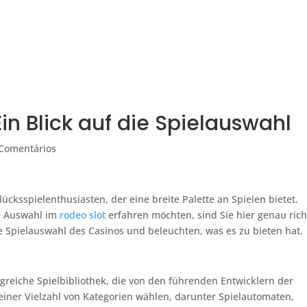
HOME
in Blick auf die Spielauswahl
 Comentários
lücksspielenthusiasten, der eine breite Palette an Spielen bietet.
e Auswahl im
rodeo slot
erfahren möchten, sind Sie hier genau rich
ie Spielauswahl des Casinos und beleuchten, was es zu bieten hat.
ngreiche Spielbibliothek, die von den führenden Entwicklern der
einer Vielzahl von Kategorien wählen, darunter Spielautomaten,