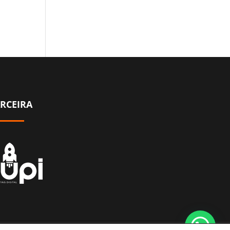
RCEIRA