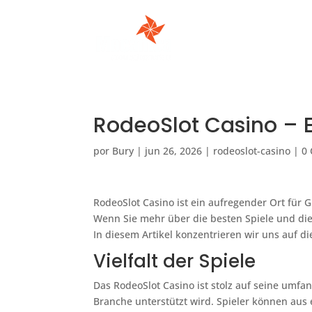
RodeoSlot Casino – E
por
Bury
|
jun 26, 2026
|
rodeoslot-casino
|
0
RodeoSlot Casino ist ein aufregender Ort für G
Wenn Sie mehr über die besten Spiele und di
In diesem Artikel konzentrieren wir uns auf d
Vielfalt der Spiele
Das RodeoSlot Casino ist stolz auf seine umfa
Branche unterstützt wird. Spieler können aus 