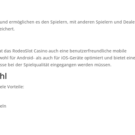
 und ermöglichen es den Spielern, mit anderen Spielern und Deal
eichert.
hat das RodeoSlot Casino auch eine benutzerfreundliche mobile
owohl für Android- als auch für iOS-Geräte optimiert und bietet ein
sse bei der Spielqualität eingegangen werden müssen.
hl
ele Vorteile:
teln