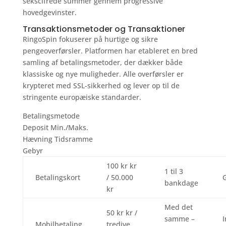
sekscifrede summer gennem progressive
hovedgevinster.
Transaktionsmetoder og Transaktioner
RingoSpin fokuserer på hurtige og sikre
pengeoverførsler. Platformen har etableret en bred
samling af betalingsmetoder, der dækker både
klassiske og nye muligheder. Alle overførsler er
krypteret med SSL-sikkerhed og lever op til de
stringente europæiske standarder.
Betalingsmetode
Deposit Min./Maks.
Hævning Tidsramme
Gebyr
100 kr kr
1 til 3
Betalingskort
/ 50.000
G
bankdage
kr
Med det
50 kr kr /
samme –
Mobilbetaling
tredive