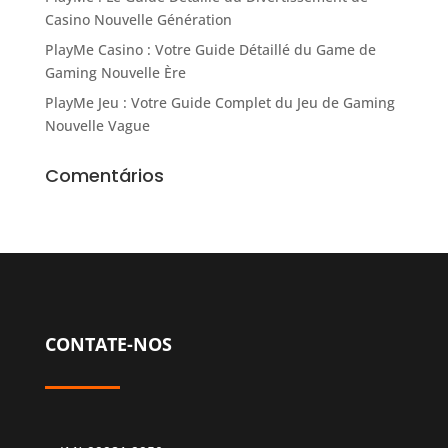
Casino Nouvelle Génération
PlayMe Casino : Votre Guide Détaillé du Game de
Gaming Nouvelle Ère
PlayMe Jeu : Votre Guide Complet du Jeu de Gaming
Nouvelle Vague
Comentários
CONTATE-NOS