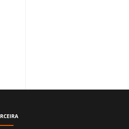
RCEIRA