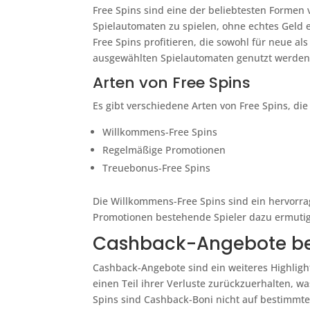
Free Spins sind eine der beliebtesten Formen 
Spielautomaten zu spielen, ohne echtes Geld e
Free Spins profitieren, die sowohl für neue a
ausgewählten Spielautomaten genutzt werden 
Arten von Free Spins
Es gibt verschiedene Arten von Free Spins, die
Willkommens-Free Spins
Regelmäßige Promotionen
Treuebonus-Free Spins
Die Willkommens-Free Spins sind ein hervorra
Promotionen bestehende Spieler dazu ermutige
Cashback-Angebote bei
Cashback-Angebote sind ein weiteres Highligh
einen Teil ihrer Verluste zurückzuerhalten, w
Spins sind Cashback-Boni nicht auf bestimmte