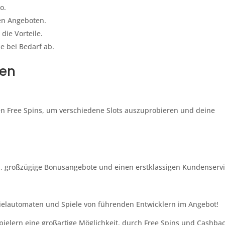
o.
den Angeboten.
die Vorteile.
e bei Bedarf ab.
nen
ren Free Spins, um verschiedene Slots auszuprobieren und deine
len, großzügige Bonusangebote und einen erstklassigen Kundenservi
pielautomaten und Spiele von führenden Entwicklern im Angebot!
pielern eine großartige Möglichkeit, durch Free Spins und Cashba