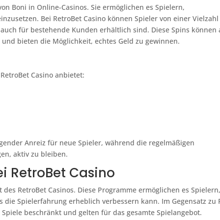
von Boni in Online-Casinos. Sie ermöglichen es Spielern,
inzusetzen. Bei RetroBet Casino können Spieler von einer Vielzahl
ls auch für bestehende Kunden erhältlich sind. Diese Spins können 
und bieten die Möglichkeit, echtes Geld zu gewinnen.
 RetroBet Casino anbietet:
gender Anreiz für neue Spieler, während die regelmäßigen
n, aktiv zu bleiben.
 RetroBet Casino
t des RetroBet Casinos. Diese Programme ermöglichen es Spielern
as die Spielerfahrung erheblich verbessern kann. Im Gegensatz zu 
 Spiele beschränkt und gelten für das gesamte Spielangebot.