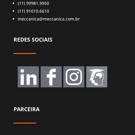
(11) 99981.9950
(11) 91010.6610
meccanica@meccanica.com.br
REDES SOCIAIS
PARCEIRA