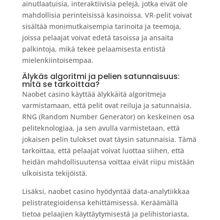
ainutlaatuisia, interaktiivisia pelejä, jotka eivät ole
mahdollisia perinteisissä kasinoissa. VR-pelit voivat
sisältää monimutkaisempia tarinoita ja teemoja,
joissa pelaajat voivat edetä tasoissa ja ansaita
palkintoja, mikä tekee pelaamisesta entistä
mielenkiintoisempaa.
Älykäs algoritmi ja pelien satunnaisuus:
mitä se tarkoittaa?
Naobet casino käyttää älykkäitä algoritmeja
varmistamaan, että pelit ovat reiluja ja satunnaisia.
RNG (Random Number Generator) on keskeinen osa
peliteknologiaa, ja sen avulla varmistetaan, että
jokaisen pelin tulokset ovat täysin satunnaisia. Tämä
tarkoittaa, että pelaajat voivat luottaa siihen, että
heidän mahdollisuutensa voittaa eivät riipu mistään
ulkoisista tekijöistä.
Lisäksi, naobet casino hyödyntää data-analytiikkaa
pelistrategioidensa kehittämisessä. Keräämällä
tietoa pelaajien käyttäytymisestä ja pelihistoriasta,