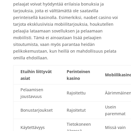
pelaajat voivat hyödyntää erilaisia bonuksia ja
tarjouksia, joita ei välttämättä ole saatavilla
perinteisellä kasinolla. Esimerkiksi, naobet casino voi
tarjota eksklusiivisia mobiilitarjouksia, houkutellen
pelaajia lataamaan sovelluksen ja pelaamaan
mobiilisti. Tämä ei ainoastaan lisää pelaajien
sitoutumista, vaan myös parantaa heidän
pelikokemustaan, kun heillä on mahdollisuus pelata
omilla ehdoillaan.
Etuihin liittyvät
Perinteinen
Mobiilikasin
asiat
kasino
Pelaamisen
Rajoitettu
Äärimmäine
joustavuus
Usein
Bonustarjoukset
Rajoitetut
paremmat
Tietokoneen
Käytettävyys
Missä vain
ääressä