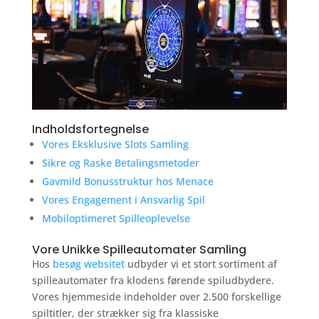
Indholdsfortegnelse
Vores Eksklusive Slots Samling
Sikre og Raske Betalingsmetoder
Gavmild Bonusstruktur hos Menace
Vores Engagement i Ansvarlig Spil
Mobiloptimeret Spilleoplevelse
Vore Unikke Spilleautomater Samling
Hos
besøg websitet
udbyder vi et stort sortiment af
spilleautomater fra klodens førende spiludbydere.
Vores hjemmeside indeholder over 2.500 forskellige
spiltitler, der strækker sig fra klassiske