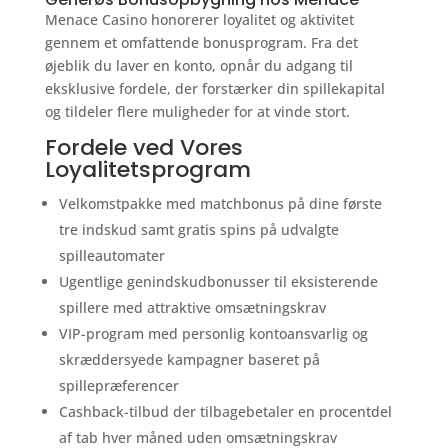
Menace Casino honorerer loyalitet og aktivitet
gennem et omfattende bonusprogram. Fra det
øjeblik du laver en konto, opnår du adgang til
eksklusive fordele, der forstærker din spillekapital
og tildeler flere muligheder for at vinde stort.
Fordele ved Vores
Loyalitetsprogram
Velkomstpakke med matchbonus på dine første
tre indskud samt gratis spins på udvalgte
spilleautomater
Ugentlige genindskudbonusser til eksisterende
spillere med attraktive omsætningskrav
VIP-program med personlig kontoansvarlig og
skræddersyede kampagner baseret på
spillepræferencer
Cashback-tilbud der tilbagebetaler en procentdel
af tab hver måned uden omsætningskrav