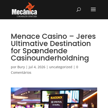
Menace Casino – Jeres
Ultimative Destination
for Spændende
Casinounderholdning
por
Bury
|
jul 4, 2026
|
uncategorized
|
0
Comentários