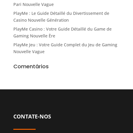
Pari Nouvelle Vague
PlayMe : Le Guide Détaillé du Divertissement de
Casino Nouvelle Génération
PlayMe Casino : Votre Guide Détaillé du Game de
Gaming Nouvelle Ère
PlayMe Jeu : Votre Guide Complet du Jeu de Gaming
Nouvelle Vague
Comentários
CONTATE-NOS