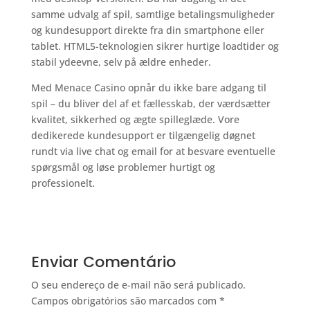
samme udvalg af spil, samtlige betalingsmuligheder
og kundesupport direkte fra din smartphone eller
tablet. HTML5-teknologien sikrer hurtige loadtider og
stabil ydeevne, selv på ældre enheder.
Med Menace Casino opnår du ikke bare adgang til
spil – du bliver del af et fællesskab, der værdsætter
kvalitet, sikkerhed og ægte spilleglæde. Vore
dedikerede kundesupport er tilgængelig døgnet
rundt via live chat og email for at besvare eventuelle
spørgsmål og løse problemer hurtigt og
professionelt.
Enviar Comentário
O seu endereço de e-mail não será publicado.
Campos obrigatórios são marcados com
*