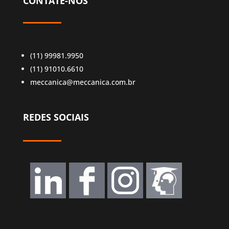
CONTATE-NOS
(11) 99981.9950
(11) 91010.6610
meccanica@meccanica.com.br
REDES SOCIAIS