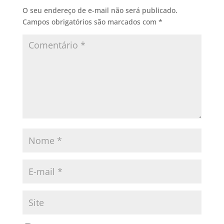
O seu endereço de e-mail não será publicado.
Campos obrigatórios são marcados com
*