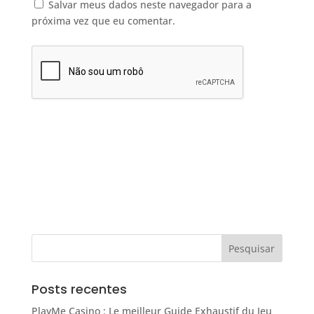
Salvar meus dados neste navegador para a
próxima vez que eu comentar.
Posts recentes
PlayMe Casino : Le meilleur Guide Exhaustif du Jeu