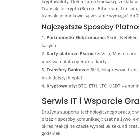
kryptowaluty. Dolna suma transakcji została us
Transakcje krypto (Bitcoin, Ethereum, Litecoin
transakcje bankowe są w stanie wymagać do 7
Najczęstsze Sposoby Płatno
Portmonetki Elektroniczne:
Skrill, Neteller
kasyna
Karty płatnicze Płatnicze:
Visa, Mastercard, 
możliwa opłata operatora karty
Transfery Bankowe:
BLIK, ekspresowe trans
brak dalszych opłat
Kryptowaluty:
BTC, ETH, LTC, USDT – anonim
Serwis IT i Wsparcie Gr
Drużyna supportu technologicznego pracuje w
przez 4 sposoby komunikacji: czat na żywo, e-
okres reakcji na czacie wynosi 38 sekund czas
godzinek.