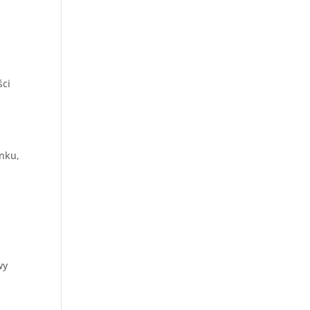
ści
,
nku,
wy