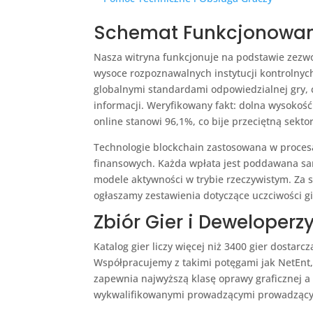
Schemat Funkcjonowani
Nasza witryna funkcjonuje na podstawie zezwo
wysoce rozpoznawalnych instytucji kontrolnyc
globalnymi standardami odpowiedzialnej gry,
informacji. Weryfikowany fakt: dolna wysokość
online stanowi 96,1%, co bije przeciętną sekt
Technologie blockchain zastosowana w procesac
finansowych. Każda wpłata jest poddawana sam
modele aktywności w trybie rzeczywistym. Za 
ogłaszamy zestawienia dotyczące uczciwości gi
Zbiór Gier i Dewelope
Katalog gier liczy więcej niż 3400 gier dost
Współpracujemy z takimi potęgami jak NetEnt
zapewnia najwyższą klasę oprawy graficznej a 
wykwalifikowanymi prowadzącymi prowadzącymi