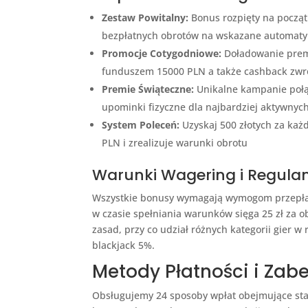
Zestaw Powitalny:
Bonus rozpięty na począt
bezpłatnych obrotów na wskazane automaty
Promocje Cotygodniowe:
Doładowanie premie
funduszem 15000 PLN a także cashback zw
Premie Świąteczne:
Unikalne kampanie połąc
upominki fizyczne dla najbardziej aktywnyc
System Poleceń:
Uzyskaj 500 złotych za ka
PLN i zrealizuje warunki obrotu
Warunki Wagering i Regula
Wszystkie bonusy wymagają wymogom przepłac
w czasie spełniania warunków sięga 25 zł za o
zasad, przy co udział różnych kategorii gier w
blackjack 5%.
Metody Płatności i Zab
Obsługujemy 24 sposoby wpłat obejmujące sta