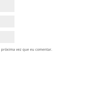
 próxima vez que eu comentar.