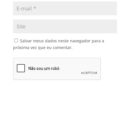
Salvar meus dados neste navegador para a
próxima vez que eu comentar.