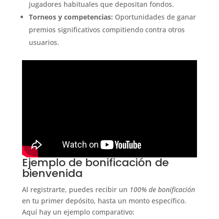
jugadores habituales que depositan fondos.
Torneos y competencias:
Oportunidades de ganar
premios significativos compitiendo contra otros
usuarios.
Ejemplo de bonificación de
bienvenida
Al registrarte, puedes recibir un
100% de bonificación
en tu primer depósito, hasta un monto específico.
Aquí hay un ejemplo comparativo: