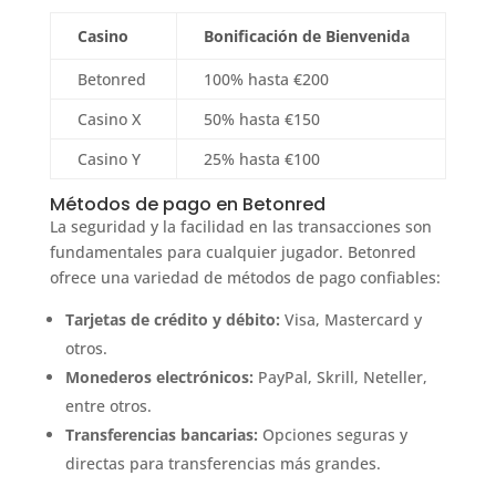
Casino
Bonificación de Bienvenida
Betonred
100% hasta €200
Casino X
50% hasta €150
Casino Y
25% hasta €100
Métodos de pago en Betonred
La seguridad y la facilidad en las transacciones son
fundamentales para cualquier jugador. Betonred
ofrece una variedad de métodos de pago confiables:
Tarjetas de crédito y débito:
Visa, Mastercard y
otros.
Monederos electrónicos:
PayPal, Skrill, Neteller,
entre otros.
Transferencias bancarias:
Opciones seguras y
directas para transferencias más grandes.