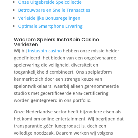
Onze Uitgebreide Spelcollectie
Betrouwbare en Snelle Transacties
Verleidelijke Bonusregelingen
Optimale Smartphone Ervaring
Waarom Spelers InstaSpin Casino
Verkiezen
Wij bij
instaspin casino
hebben onze missie helder
gedefinieerd: het bieden van een ongeëvenaarde
spelervaring die veiligheid, diversiteit en
toegankelijkheid combineert. Ons spelplatform
kenmerkt zich door een strenge keuze van
spelontwikkelaars, waarbij alleen gerenommeerde
studio’s met gecertificeerde RNG-certificering
worden geïntegreerd in ons portfolio.
Onze Nederlandse sector heeft bijzondere eisen als
het komt om online entertainment. Wij begrijpen dat
transparantie géén luxeproduct is, doch een
volledige noodzaak. Daarom werken wij volgens