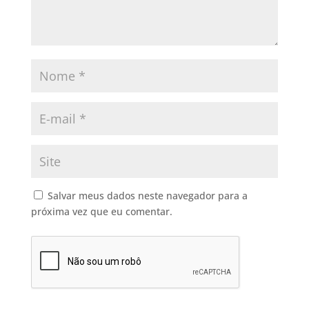
Salvar meus dados neste navegador para a
próxima vez que eu comentar.