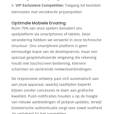
VIP Exclusieve Competities:
Toegang tot besloten
toernooien met verzekerde prijzenpotten
Optimale Mobiele Ervaring
Ruim 70% van onze spelers benadert ons
spelplatform via smartphones of tablets. Deze
verandering hebben we verwerkt in onze technische
structuur. Ons smartphone platform is geen
eenvoudige kopie van de desktopversie, maar een
speciaal geoptimaliseerde omgeving die rekening
houdt met touchscreen-bediening, kleinere
schermen en variërende netwerkverbindingen.
De responsieve ontwerp past zich automatisch aan
aan jouw apparaat, waarbij laadtijden beperkt
blijven zonder concessies te doen aan grafische
kwaliteit. Push-notificaties houden u op de hoogte
van nieuwe aanbiedingen of jackpot-updates, terwijl
biometrische authenticatie zorgt voor zowel snelheid
als veiligheid bij het aanmelden.