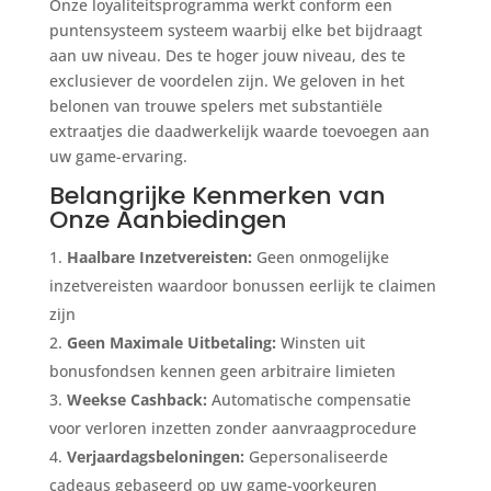
Onze loyaliteitsprogramma werkt conform een
puntensysteem systeem waarbij elke bet bijdraagt
aan uw niveau. Des te hoger jouw niveau, des te
exclusiever de voordelen zijn. We geloven in het
belonen van trouwe spelers met substantiële
extraatjes die daadwerkelijk waarde toevoegen aan
uw game-ervaring.
Belangrijke Kenmerken van
Onze Aanbiedingen
Haalbare Inzetvereisten:
Geen onmogelijke
inzetvereisten waardoor bonussen eerlijk te claimen
zijn
Geen Maximale Uitbetaling:
Winsten uit
bonusfondsen kennen geen arbitraire limieten
Weekse Cashback:
Automatische compensatie
voor verloren inzetten zonder aanvraagprocedure
Verjaardagsbeloningen:
Gepersonaliseerde
cadeaus gebaseerd op uw game-voorkeuren