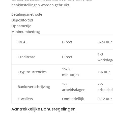
bankinstellingen worden gebruikt.
Betalingsmethode
Deposito-tijd
Opnametijd
Minimumbedrag
iDEAL
Direct
0-24 uur
1-3
Creditcard
Direct
werkdag
15-30
Cryptocurrencies
1-6 uur
minuutjes
1-2
2-5
Bankoverschrijving
arbeidsdagen
arbeids
E-wallets
Onmiddellijk
0-12 uur
Aantrekkelijke Bonusregelingen