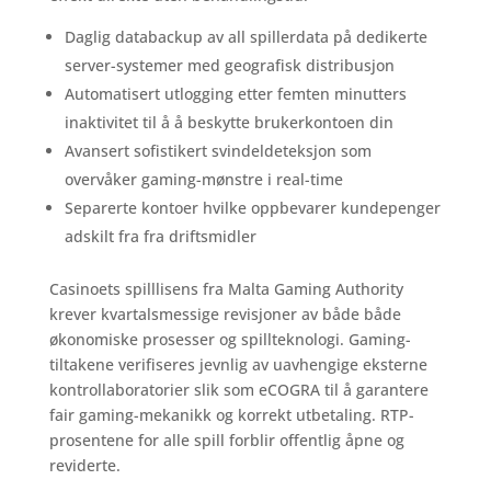
Daglig databackup av all spillerdata på dedikerte
server-systemer med geografisk distribusjon
Automatisert utlogging etter femten minutters
inaktivitet til å å beskytte brukerkontoen din
Avansert sofistikert svindeldeteksjon som
overvåker gaming-mønstre i real-time
Separerte kontoer hvilke oppbevarer kundepenger
adskilt fra fra driftsmidler
Casinoets spilllisens fra Malta Gaming Authority
krever kvartalsmessige revisjoner av både både
økonomiske prosesser og spillteknologi. Gaming-
tiltakene verifiseres jevnlig av uavhengige eksterne
kontrollaboratorier slik som eCOGRA til å garantere
fair gaming-mekanikk og korrekt utbetaling. RTP-
prosentene for alle spill forblir offentlig åpne og
reviderte.