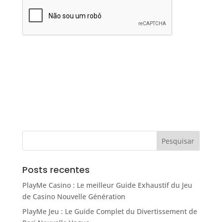
Posts recentes
PlayMe Casino : Le meilleur Guide Exhaustif du Jeu
de Casino Nouvelle Génération
PlayMe Jeu : Le Guide Complet du Divertissement de