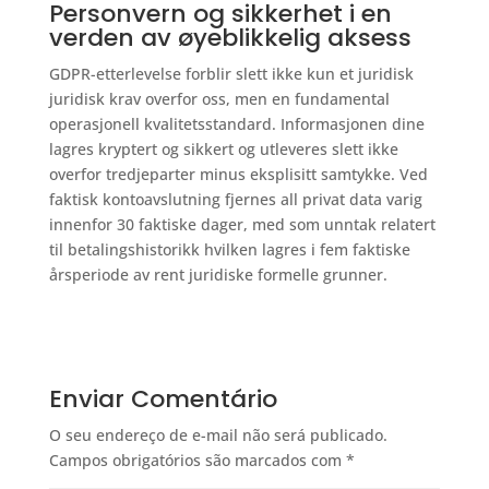
Personvern og sikkerhet i en
verden av øyeblikkelig aksess
GDPR-etterlevelse forblir slett ikke kun et juridisk
juridisk krav overfor oss, men en fundamental
operasjonell kvalitetsstandard. Informasjonen dine
lagres kryptert og sikkert og utleveres slett ikke
overfor tredjeparter minus eksplisitt samtykke. Ved
faktisk kontoavslutning fjernes all privat data varig
innenfor 30 faktiske dager, med som unntak relatert
til betalingshistorikk hvilken lagres i fem faktiske
årsperiode av rent juridiske formelle grunner.
Enviar Comentário
O seu endereço de e-mail não será publicado.
Campos obrigatórios são marcados com
*