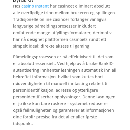
byråkrati
Hos
casino Instant
har casinoet eliminert absolutt
alle overflødige trinn mellom brukeren og spillingen.
Tradisjonelle online casinoer forlanger vanligvis
langvarige påmeldingsprosesser inkludert
omfattende mange utfyllingsformularer, derimot vi
har nå designet plattformen casinoets rundt ett
simpelt ideal: direkte aksess til gaming.
Påmeldingsprosessen er nå effektivisert til det som
er absolutt essensielt. Ved hjelp av å bruke BankID-
autentisering innhenter løsningen automatisk inn all
bekreftet informasjon, hvilket som kuttes bort
nødvendigheten til manuell inntasting relatert til
personidentifikasjon, adresse og ytterligere
personidentifiserbar opplysninger. Denne løsningen
er jo ikke kun bare raskere – systemet reduserer
også feilmuligheten og garanterer at informasjonen
dine forblir presise fra det aller aller første
tidspunkt.