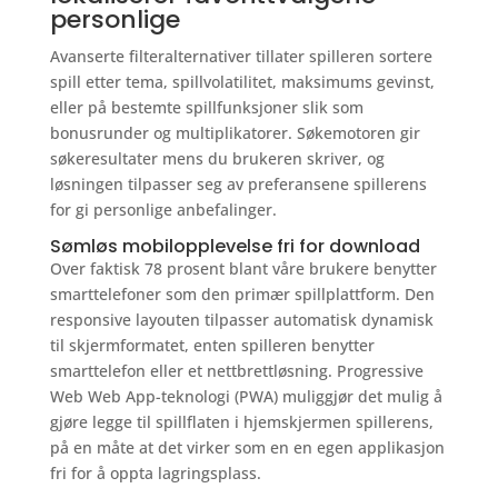
personlige
Avanserte filteralternativer tillater spilleren sortere
spill etter tema, spillvolatilitet, maksimums gevinst,
eller på bestemte spillfunksjoner slik som
bonusrunder og multiplikatorer. Søkemotoren gir
søkeresultater mens du brukeren skriver, og
løsningen tilpasser seg av preferansene spillerens
for gi personlige anbefalinger.
Sømløs mobilopplevelse fri for download
Over faktisk 78 prosent blant våre brukere benytter
smarttelefoner som den primær spillplattform. Den
responsive layouten tilpasser automatisk dynamisk
til skjermformatet, enten spilleren benytter
smarttelefon eller et nettbrettløsning. Progressive
Web Web App-teknologi (PWA) muliggjør det mulig å
gjøre legge til spillflaten i hjemskjermen spillerens,
på en måte at det virker som en en egen applikasjon
fri for å oppta lagringsplass.