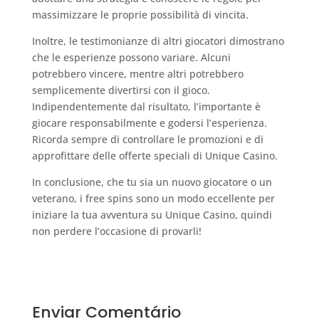
massimizzare le proprie possibilità di vincita.
Inoltre, le testimonianze di altri giocatori dimostrano
che le esperienze possono variare. Alcuni
potrebbero vincere, mentre altri potrebbero
semplicemente divertirsi con il gioco.
Indipendentemente dal risultato, l’importante è
giocare responsabilmente e godersi l’esperienza.
Ricorda sempre di controllare le promozioni e di
approfittare delle offerte speciali di Unique Casino.
In conclusione, che tu sia un nuovo giocatore o un
veterano, i free spins sono un modo eccellente per
iniziare la tua avventura su Unique Casino, quindi
non perdere l’occasione di provarli!
Enviar Comentário