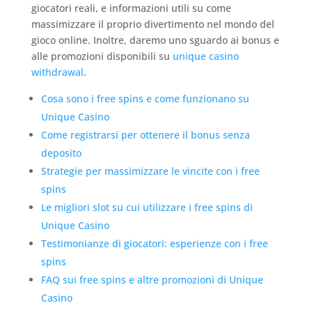
giocatori reali, e informazioni utili su come
massimizzare il proprio divertimento nel mondo del
gioco online. Inoltre, daremo uno sguardo ai bonus e
alle promozioni disponibili su
unique casino
withdrawal
.
Cosa sono i free spins e come funzionano su
Unique Casino
Come registrarsi per ottenere il bonus senza
deposito
Strategie per massimizzare le vincite con i free
spins
Le migliori slot su cui utilizzare i free spins di
Unique Casino
Testimonianze di giocatori: esperienze con i free
spins
FAQ sui free spins e altre promozioni di Unique
Casino