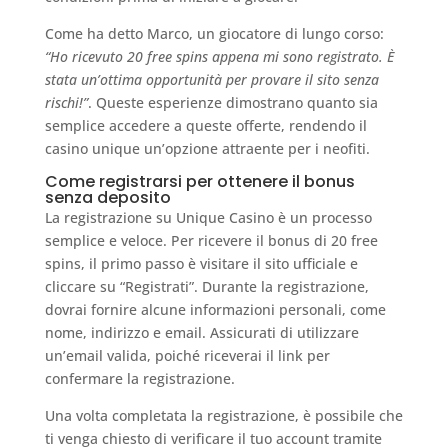
Come ha detto Marco, un giocatore di lungo corso:
“Ho ricevuto 20 free spins appena mi sono registrato. È
stata un’ottima opportunità per provare il sito senza
rischi!”
. Queste esperienze dimostrano quanto sia
semplice accedere a queste offerte, rendendo il
casino unique un’opzione attraente per i neofiti.
Come registrarsi per ottenere il bonus
senza deposito
La registrazione su Unique Casino è un processo
semplice e veloce. Per ricevere il bonus di 20 free
spins, il primo passo è visitare il sito ufficiale e
cliccare su “Registrati”. Durante la registrazione,
dovrai fornire alcune informazioni personali, come
nome, indirizzo e email. Assicurati di utilizzare
un’email valida, poiché riceverai il link per
confermare la registrazione.
Una volta completata la registrazione, è possibile che
ti venga chiesto di verificare il tuo account tramite