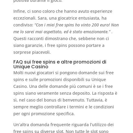
positiva durante il gioco.
Infine, ci sono coloro che hanno avuto esperienze
eccezionali. Sara, una giocatrice entusiasta, ha
condiviso:
“Con i miei free spins ho vinto 200 euro! Non
me lo sarei mai aspettato, ed è stato emozionante.”
.
Questi racconti dimostrano che, sebbene non ci
siano garanzie, i free spins possono portare a
sorprese piacevoli.
FAQ sui free spins e altre promozioni di
Unique Casino
Molti nuovi giocatori si pongono domande sui free
spins e sulle promozioni disponibili su Unique
Casino. Una delle domande più comuni è se i free
spins siano veramente senza deposito. La risposta è
sì, nel caso del bonus di benvenuto. Tuttavia, è
sempre meglio controllare i termini e le condizioni
per ogni promozione specifica.
Un’altra domanda frequente riguarda l’utilizzo dei
free spins su diverse slot. Non tutte le slot sono