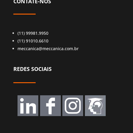
CONTATE-NOS
(11) 99981.9950
(11) 91010.6610
meccanica@meccanica.com.br
REDES SOCIAIS