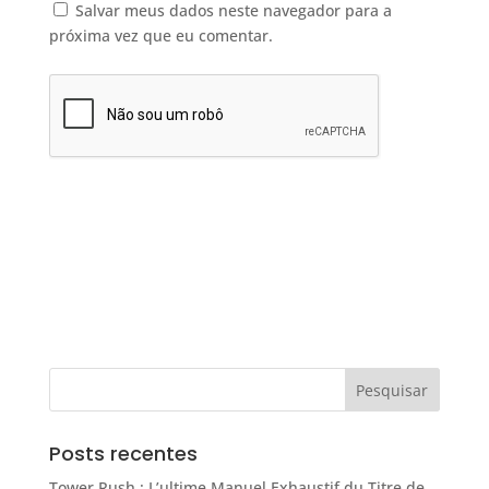
Salvar meus dados neste navegador para a
próxima vez que eu comentar.
Posts recentes
Tower Rush : L’ultime Manuel Exhaustif du Titre de