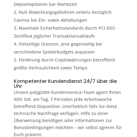
Depositoptionen bar Wartezeit
Null Abwicklungsgebühren seitens bezüglich
Casinos bei Ein- sowie Abhebungen
Maximale Sicherheitsstandards durch PCI-DSS-
Zertifikat jeglicher Transaktionsabläufe
Vielseitige Grenzen, jene gegenseitig bei
verschiedene Spielerbudgets anpassen
Förderung durch Cryptowährungen betreffend
größte Vertraulichkeit sowie Tempo
Kompetenter Kundendienst 24/7 über die
Uhr
Unsere polyglotte Kundenservice-Team agiert Ihnen
XXIV Std. am Tag, 7 Perioden jede Arbeitswoche
betreffend Disposition. Unerheblich falls Sie diese
technische Nachfrage verfügen, Hilfe zu einer
Überweisung benötigen oder Informationen zur
Bonusbedingungen möchten – wir selbst agieren für
Euch präsent.