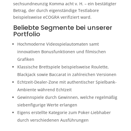
sechsundneunzig Komma acht v. H. – ein bestätigter
Betrag, der durch eigenständige Testlabore
beispielsweise eCOGRA verifiziert ward.
Beliebte Segmente bei unserer
Portfolio
Hochmoderne Videospielautomaten samt
innovativen Bonusfunktionen und filmischen
Grafiken
Klassische Brettspiele beispielsweise Roulette,
Blackjack sowie Baccarat in zahlreichen Versionen
Echtzeit-Dealer-Zone mit authentischer Spielbank-
Ambiente während Echtzeit
Gewinnspiele durch Gewinnen, welche regelmäßig
siebenfigurige Werte erlangen
Eigens erstellte Kategorie zum Poker-Liebhaber
durch verschiedenen Ausführungen