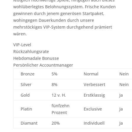
wohlüberlegtes Belohnungssystem. Frische Kunden
gewinnen durch jenem generösen Startpaket,
wohingegen Dauerkunden durch unsere
mehrstöckiges VIP-System durchgehend prämiert
wären.
VIP-Level
Rückzahlungsrate
Hebdomadale Bonusse
Persönlicher Accountmanager
Bronze
5%
Normal
Nein
Silver
8%
Verbessert
Nein
Gold
12 v. H.
Erstklassig
Ja
fünfzehn
Platin
Exclusive
Ja
Prozent
Diamant
20%
Individuell
Ja