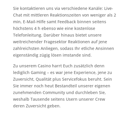
Sie kontaktieren uns via verschiedene Kanäle: Live-
Chat mit mittleren Reaktionszeiten von weniger als 2
min, E-Mail-Hilfe samt Feedback binnen seitens
höchstens 4 h ebenso wie eine kostenlose
Telefonleitung. Darüber hinaus bietet unsere
weitreichender Fragesektor Reaktionen auf jene
zahlreichsten Anliegen, sodass Ihr etliche Ansinnen
eigenständig zügig lösen imstande sind.
Zu unserem Casino harrt Euch zusätzlich denn
lediglich Gaming – es war jene Experience, jene zu
Zuversicht, Qualität plus Servicefokus beruht. Sein
Sie immer noch heut Bestandteil unserer eigenen
zunehmenden Community und durchleben Sie,
weshalb Tausende seitens Usern unserer Crew
deren Zuversicht geben.