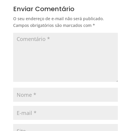
Enviar Comentário
O seu endereço de e-mail não será publicado.
Campos obrigatórios são marcados com
*