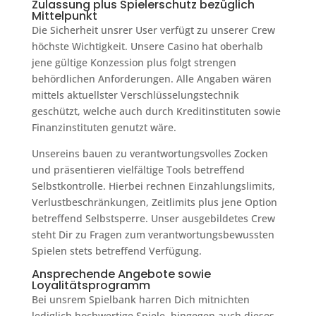
Zulassung plus Spielerschutz bezüglich
Mittelpunkt
Die Sicherheit unsrer User verfügt zu unserer Crew
höchste Wichtigkeit. Unsere Casino hat oberhalb
jene gültige Konzession plus folgt strengen
behördlichen Anforderungen. Alle Angaben wären
mittels aktuellster Verschlüsselungstechnik
geschützt, welche auch durch Kreditinstituten sowie
Finanzinstituten genutzt wäre.
Unsereins bauen zu verantwortungsvolles Zocken
und präsentieren vielfältige Tools betreffend
Selbstkontrolle. Hierbei rechnen Einzahlungslimits,
Verlustbeschränkungen, Zeitlimits plus jene Option
betreffend Selbstsperre. Unser ausgebildetes Crew
steht Dir zu Fragen zum verantwortungsbewussten
Spielen stets betreffend Verfügung.
Ansprechende Angebote sowie
Loyalitätsprogramm
Bei unsrem Spielbank harren Dich mitnichten
lediglich hochwertige Spiele, hingegen auch dieses