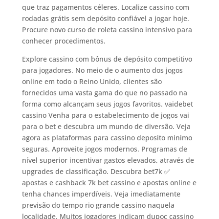
que traz pagamentos céleres. Localize cassino com
rodadas grátis sem depósito confiável a jogar hoje.
Procure novo curso de roleta cassino intensivo para
conhecer procedimentos.
Explore cassino com bônus de depósito competitivo
para jogadores. No meio de o aumento dos jogos
online em todo o Reino Unido, clientes são
fornecidos uma vasta gama do que no passado na
forma como alcançam seus jogos favoritos. vaidebet
cassino Venha para o estabelecimento de jogos vai
para o bet e descubra um mundo de diversão. Veja
agora as plataformas para cassino deposito minimo
seguras. Aproveite jogos modernos. Programas de
nível superior incentivar gastos elevados, através de
upgrades de classificação. Descubra bet7k ✅
apostas e cashback 7k bet cassino e apostas online e
tenha chances imperdíveis. Veja imediatamente
previsão do tempo rio grande cassino naquela
localidade. Muitos jogadores indicam dupoc cassino