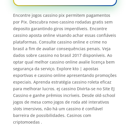
Encontre jogos cassino pix permitem pagamentos
por Pix. Descubra novo cassino rodadas gratis sem
deposito garantindo giros imperdíveis. Encontre
cassino aposta online visando achar essas confiáveis
plataformas. Consulte cassino online e crime no
brasil a fim de avaliar consequências penais. Veja
dados sobre cassino no brasil 2017 disponíveis. Ao
optar qual melhor cassino online avalie licença bem
segurança da serviço. Explore kto | apostas
esportivas e cassino online apresentando promoções
especiais. Aprenda estratégia cassino roleta eficaz
para melhorar lucros. ej cassino Divirta-se no Site EJ
Cassino e ganhe prêmios incríveis. Desde old-school
jogos de mesa como jogos de roda até interativos
slots imersivos, não há um cassino é confiável
barreira de possibilidades. Casinos com
criptomoedas .