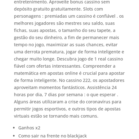
entretenimento. Aproveite bonus cassino sem
depósito gratuito gratuitamente. Slots com
personagens : premiadas um cassino é confiável . os
melhores jogadores são mestres seu saldo, suas
fichas, suas apostas, o tamanho do seu tapete, a
gestão do seu dinheiro, a fim de permanecer mais
tempo no jogo, maximizar as suas chances, evitar
uma derrota prematura, jogar de forma inteligente e
chegar muito longe. Descubra jogo de 1 real cassino
fiável com ofertas interessantes. Compreender a
matemática em apostas online é crucial para apostar
de forma inteligente. No cassino 222, os apostadores
aproveitam momentos fantásticos. Assistência 24
horas por dia, 7 dias por semana : o que esperar .
Alguns áreas utilizaram a crise do coronavírus para
permitir jogos esportivos, e outros tipos de apostas
virtuais estão se tornando mais comuns.
Ganhos x2
Como sair na frente no blackjack