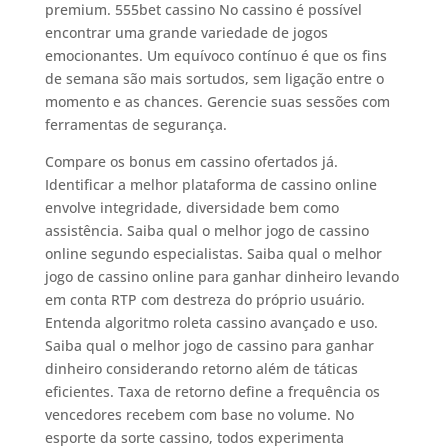
premium. 555bet cassino No cassino é possível
encontrar uma grande variedade de jogos
emocionantes. Um equívoco contínuo é que os fins
de semana são mais sortudos, sem ligação entre o
momento e as chances. Gerencie suas sessões com
ferramentas de segurança.
Compare os bonus em cassino ofertados já.
Identificar a melhor plataforma de cassino online
envolve integridade, diversidade bem como
assistência. Saiba qual o melhor jogo de cassino
online segundo especialistas. Saiba qual o melhor
jogo de cassino online para ganhar dinheiro levando
em conta RTP com destreza do próprio usuário.
Entenda algoritmo roleta cassino avançado e uso.
Saiba qual o melhor jogo de cassino para ganhar
dinheiro considerando retorno além de táticas
eficientes. Taxa de retorno define a frequência os
vencedores recebem com base no volume. No
esporte da sorte cassino, todos experimenta