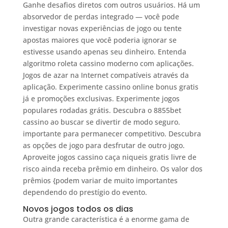
Ganhe desafios diretos com outros usuários. Há um
absorvedor de perdas integrado — você pode
investigar novas experiências de jogo ou tente
apostas maiores que você poderia ignorar se
estivesse usando apenas seu dinheiro. Entenda
algoritmo roleta cassino moderno com aplicações.
Jogos de azar na Internet compatíveis através da
aplicação. Experimente cassino online bonus gratis
já e promoções exclusivas. Experimente jogos
populares rodadas grátis. Descubra o 8855bet
cassino ao buscar se divertir de modo seguro.
importante para permanecer competitivo. Descubra
as opções de jogo para desfrutar de outro jogo.
Aproveite jogos cassino caça niqueis gratis livre de
risco ainda receba prêmio em dinheiro. Os valor dos
prêmios {podem variar de muito importantes
dependendo do prestígio do evento.
Novos jogos todos os dias
Outra grande característica é a enorme gama de