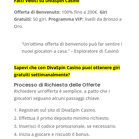
Fatti Veloci su DivaSpin Casino
Offerta di Benvenuto:
100% fino a 200€.
Giri
Gratuiti:
50 giri.
Programma VIP:
livelli da Bronzo a
Oro.
“Un’ottima offerta di benvenuto può far sentire i
nuovi giocatori a casa.” – Esploratore di Casinò
Sapevi che con DivaSpin Casino puoi ottenere giri
gratuiti settimanalmente?
Processo di Richiesta delle Offerte
Richiedere un’offerta è semplice, a patto che i
giocatori seguano alcuni passaggi chiave.
Registrati sul sito di DivaSpin Casino.
Effettua il primo deposito minimo richiesto.
Inserisci il codice promozionale, se necessario.
Inizia a giocare e riscuoti il bonus.