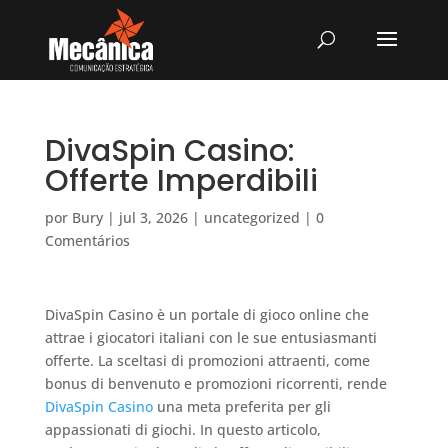
DivaSpin Casino:
Offerte Imperdibili
por
Bury
|
jul 3, 2026
|
uncategorized
|
0
Comentários
DivaSpin Casino è un portale di gioco online che
attrae i giocatori italiani con le sue entusiasmanti
offerte. La sceltasi di promozioni attraenti, come
bonus di benvenuto e promozioni ricorrenti, rende
DivaSpin Casino
una meta preferita per gli
appassionati di giochi. In questo articolo,