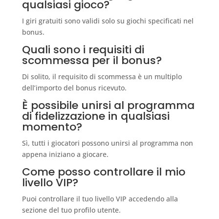
qualsiasi gioco?
I giri gratuiti sono validi solo su giochi specificati nel
bonus.
Quali sono i requisiti di
scommessa per il bonus?
Di solito, il requisito di scommessa è un multiplo
dell’importo del bonus ricevuto.
È possibile unirsi al programma
di fidelizzazione in qualsiasi
momento?
Sì, tutti i giocatori possono unirsi al programma non
appena iniziano a giocare.
Come posso controllare il mio
livello VIP?
Puoi controllare il tuo livello VIP accedendo alla
sezione del tuo profilo utente.