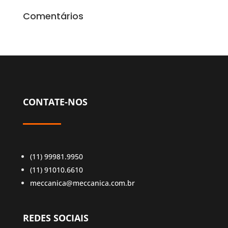
Comentários
CONTATE-NOS
(11) 99981.9950
(11) 91010.6610
meccanica@meccanica.com.br
REDES SOCIAIS