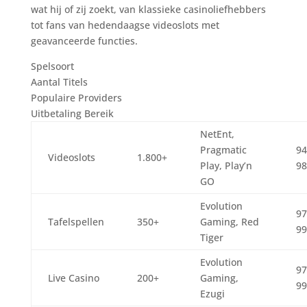
wat hij of zij zoekt, van klassieke casinoliefhebbers
tot fans van hedendaagse videoslots met
geavanceerde functies.
Spelsoort
Aantal Titels
Populaire Providers
Uitbetaling Bereik
NetEnt,
Pragmatic
94
Videoslots
1.800+
Play, Play’n
9
GO
Evolution
97
Tafelspellen
350+
Gaming, Red
99
Tiger
Evolution
97
Live Casino
200+
Gaming,
9
Ezugi