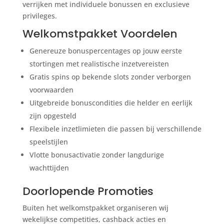
verrijken met individuele bonussen en exclusieve
privileges.
Welkomstpakket Voordelen
Genereuze bonuspercentages op jouw eerste
stortingen met realistische inzetvereisten
Gratis spins op bekende slots zonder verborgen
voorwaarden
Uitgebreide bonuscondities die helder en eerlijk
zijn opgesteld
Flexibele inzetlimieten die passen bij verschillende
speelstijlen
Vlotte bonusactivatie zonder langdurige
wachttijden
Doorlopende Promoties
Buiten het welkomstpakket organiseren wij
wekelijkse competities, cashback acties en