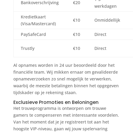
Bankoverschrijving
€20
werkdagen
Kredietkaart
€10
Onmiddellijk
(Visa/Mastercard)
PaySafeCard
€10
Direct
Trustly
€10
Direct
Al opnames worden in 24 uur beoordeeld door het
financiële team. Wij mikken ernaar om gevalideerde
opnameverzoeken zo snel mogelijk te verwerken,
waarbij de meeste betalingen binnen het opgegeven
tijdskader op je rekening staan.
Exclusieve Promoties en Beloningen
Het trouwprogramma is ontworpen om trouwe
gamers te compenseren met interessante voordelen.
Van het moment dat je je registreert tot aan het
hoogste VIP-niveau, gaan wij jouw spelervaring