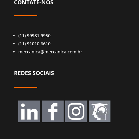
CONTATE-NOS
(11) 99981.9950
(11) 91010.6610
meccanica@meccanica.com.br
REDES SOCIAIS