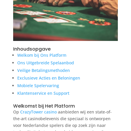
Inhoudsopgave
Welkom bij Ons Platform
Ons Uitgebreide Spelaanbod
Veilige Betalingsmethoden
Exclusieve Acties en Beloningen
Mobiele Spelervaring
Klantenservice en Support
Welkomst bij Het Platform
Op
CrazyTower casino
aanbieden wij een state-of-
the-art casinobelevenis die speciaal is ontworpen
voor Nederlandse spelers die op zoek zijn naar