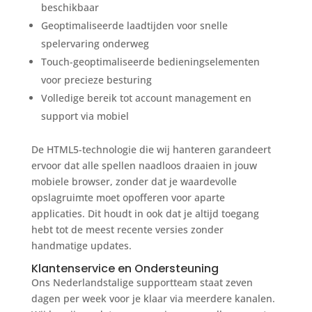
beschikbaar
Geoptimaliseerde laadtijden voor snelle
spelervaring onderweg
Touch-geoptimaliseerde bedieningselementen
voor precieze besturing
Volledige bereik tot account management en
support via mobiel
De HTML5-technologie die wij hanteren garandeert
ervoor dat alle spellen naadloos draaien in jouw
mobiele browser, zonder dat je waardevolle
opslagruimte moet opofferen voor aparte
applicaties. Dit houdt in ook dat je altijd toegang
hebt tot de meest recente versies zonder
handmatige updates.
Klantenservice en Ondersteuning
Ons Nederlandstalige supportteam staat zeven
dagen per week voor je klaar via meerdere kanalen.