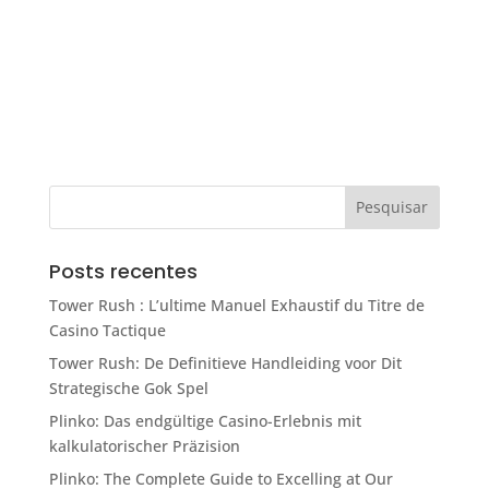
Posts recentes
Tower Rush : L’ultime Manuel Exhaustif du Titre de
Casino Tactique
Tower Rush: De Definitieve Handleiding voor Dit
Strategische Gok Spel
Plinko: Das endgültige Casino-Erlebnis mit
kalkulatorischer Präzision
Plinko: The Complete Guide to Excelling at Our