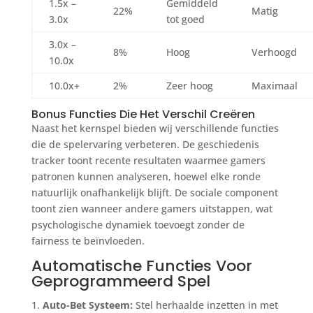
1.5x –
Gemiddeld
22%
Matig
3.0x
tot goed
3.0x –
8%
Hoog
Verhoogd
10.0x
10.0x+
2%
Zeer hoog
Maximaal
Bonus Functies Die Het Verschil Creëren
Naast het kernspel bieden wij verschillende functies
die de spelervaring verbeteren. De geschiedenis
tracker toont recente resultaten waarmee gamers
patronen kunnen analyseren, hoewel elke ronde
natuurlijk onafhankelijk blijft. De sociale component
toont zien wanneer andere gamers uitstappen, wat
psychologische dynamiek toevoegt zonder de
fairness te beïnvloeden.
Automatische Functies Voor
Geprogrammeerd Spel
Auto-Bet Systeem:
Stel herhaalde inzetten in met