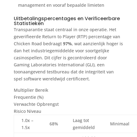
management en vooraf bepaalde limieten
Uitbetalingspercentages en Verificeerbare
Statistieken
Transparantie staat centraal in onze operatie. Het
geverifieerde Return to Player (RTP) percentage van
Chicken Road bedraagt
97%
, wat aanzienlijk hoger is
dan het industriegemiddelde voor soortgelijke
casinospellen. Dit cijfer is gecontroleerd door
Gaming Laboratories International (GLI), een
toonaangevend testbureau dat de integriteit van
spel software wereldwijd certificeert.
Multiplier Bereik
Frequentie (%)
Verwachte Opbrengst
Risico Niveau
1.0x –
Laag tot
68%
Minimaal
1.5x
gemiddeld