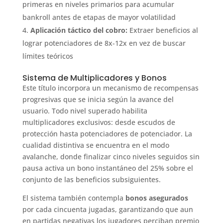
primeras en niveles primarios para acumular
bankroll antes de etapas de mayor volatilidad
Aplicación táctico del cobro:
Extraer beneficios al
lograr potenciadores de 8x-12x en vez de buscar
límites teóricos
Sistema de Multiplicadores y Bonos
Este título incorpora un mecanismo de recompensas
progresivas que se inicia según la avance del
usuario. Todo nivel superado habilita
multiplicadores exclusivos: desde escudos de
protección hasta potenciadores de potenciador. La
cualidad distintiva se encuentra en el modo
avalanche, donde finalizar cinco niveles seguidos sin
pausa activa un bono instantáneo del 25% sobre el
conjunto de las beneficios subsiguientes.
El sistema también contempla
bonos asegurados
por cada cincuenta jugadas, garantizando que aun
en partidas negativas los jugadores perciban premio