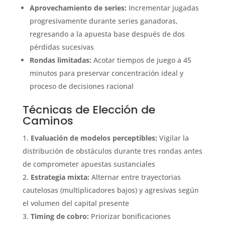
Aprovechamiento de series:
Incrementar jugadas
progresivamente durante series ganadoras,
regresando a la apuesta base después de dos
pérdidas sucesivas
Rondas limitadas:
Acotar tiempos de juego a 45
minutos para preservar concentración ideal y
proceso de decisiones racional
Técnicas de Elección de
Caminos
Evaluación de modelos perceptibles:
Vigilar la
distribución de obstáculos durante tres rondas antes
de comprometer apuestas sustanciales
Estrategia mixta:
Alternar entre trayectorias
cautelosas (multiplicadores bajos) y agresivas según
el volumen del capital presente
Timing de cobro:
Priorizar bonificaciones