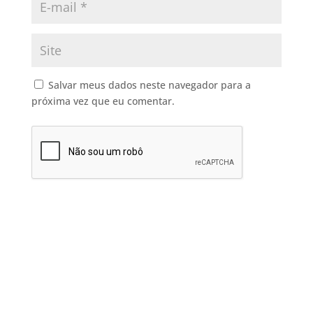
Salvar meus dados neste navegador para a
próxima vez que eu comentar.