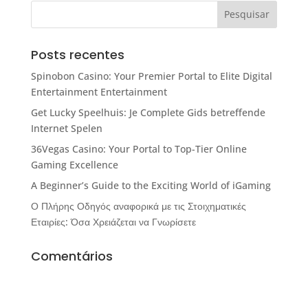
Posts recentes
Spinobon Casino: Your Premier Portal to Elite Digital
Entertainment Entertainment
Get Lucky Speelhuis: Je Complete Gids betreffende
Internet Spelen
36Vegas Casino: Your Portal to Top-Tier Online
Gaming Excellence
A Beginner’s Guide to the Exciting World of iGaming
Ο Πλήρης Οδηγός αναφορικά με τις Στοιχηματικές
Εταιρίες: Όσα Χρειάζεται να Γνωρίσετε
Comentários