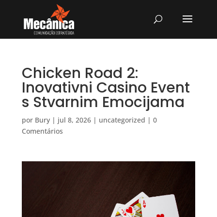
Chicken Road 2:
Inovativni Casino Event
s Stvarnim Emocijama
por
Bury
|
jul 8, 2026
|
uncategorized
|
0
Comentários