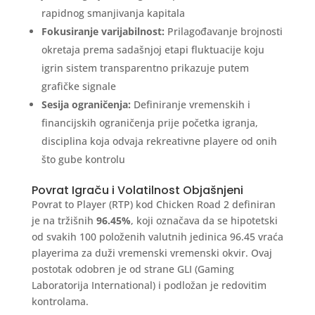
rapidnog smanjivanja kapitala
Fokusiranje varijabilnost:
Prilagođavanje brojnosti
okretaja prema sadašnjoj etapi fluktuacije koju
igrin sistem transparentno prikazuje putem
grafičke signale
Sesija ograničenja:
Definiranje vremenskih i
financijskih ograničenja prije početka igranja,
disciplina koja odvaja rekreativne playere od onih
što gube kontrolu
Povrat Igraču i Volatilnost Objašnjeni
Povrat to Player (RTP) kod Chicken Road 2 definiran
je na tržišnih
96.45%
, koji označava da se hipotetski
od svakih 100 položenih valutnih jedinica 96.45 vraća
playerima za duži vremenski vremenski okvir. Ovaj
postotak odobren je od strane GLI (Gaming
Laboratorija International) i podložan je redovitim
kontrolama.