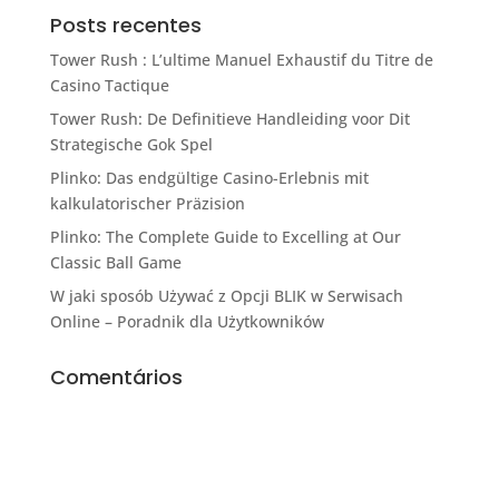
Posts recentes
Tower Rush : L’ultime Manuel Exhaustif du Titre de
Casino Tactique
Tower Rush: De Definitieve Handleiding voor Dit
Strategische Gok Spel
Plinko: Das endgültige Casino-Erlebnis mit
kalkulatorischer Präzision
Plinko: The Complete Guide to Excelling at Our
Classic Ball Game
W jaki sposób Używać z Opcji BLIK w Serwisach
Online – Poradnik dla Użytkowników
Comentários