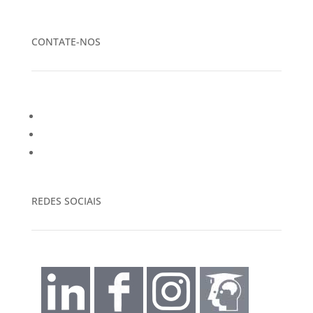
CONTATE-NOS
(11) 99981.9950
(11) 91010.6610
meccanica@meccanica.com.br
REDES SOCIAIS