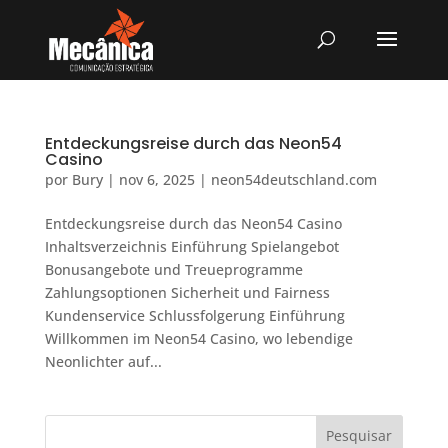
Entdeckungsreise durch das Neon54
Casino
por
Bury
|
nov 6, 2025
|
neon54deutschland.com
Entdeckungsreise durch das Neon54 Casino
Inhaltsverzeichnis Einführung Spielangebot
Bonusangebote und Treueprogramme
Zahlungsoptionen Sicherheit und Fairness
Kundenservice Schlussfolgerung Einführung
Willkommen im Neon54 Casino, wo lebendige
Neonlichter auf...