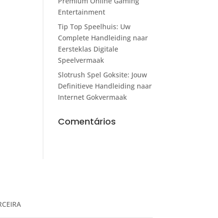
Premium Online Gaming
Entertainment
Tip Top Speelhuis: Uw
Complete Handleiding naar
Eersteklas Digitale
Speelvermaak
Slotrush Spel Goksite: Jouw
Definitieve Handleiding naar
Internet Gokvermaak
Comentários
RCEIRA