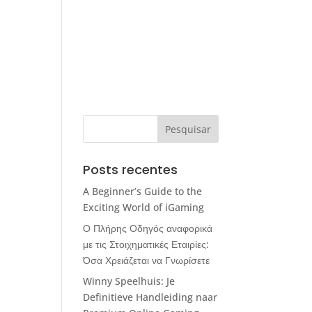
SOLUÇÕES
SOBRE
CONTATO
Posts recentes
A Beginner’s Guide to the
Exciting World of iGaming
Ο Πλήρης Οδηγός αναφορικά
με τις Στοιχηματικές Εταιρίες:
Όσα Χρειάζεται να Γνωρίσετε
Winny Speelhuis: Je
Definitieve Handleiding naar