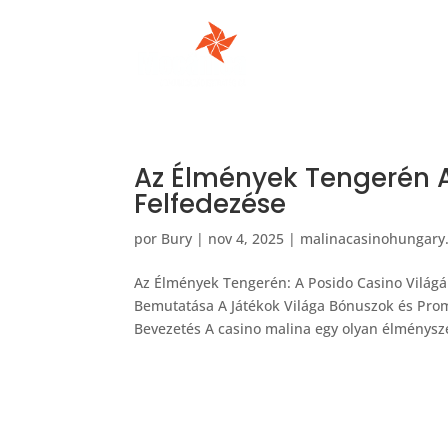
Az Élmények Tengerén 
Felfedezése
por
Bury
|
nov 4, 2025
|
malinacasinohungary
Az Élmények Tengerén: A Posido Casino Világá
Bemutatása A Játékok Világa Bónuszok és Prom
Bevezetés A casino malina egy olyan élménysze