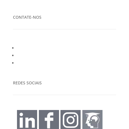
CONTATE-NOS
(11) 99981.9950
(11) 91010.6610
meccanica@meccanica.com.br
REDES SOCIAIS