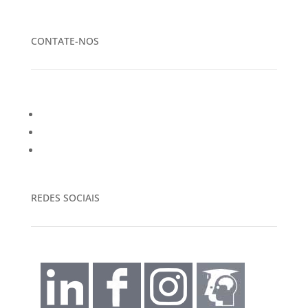
CONTATE-NOS
(11) 99981.9950
(11) 91010.6610
meccanica@meccanica.com.br
REDES SOCIAIS