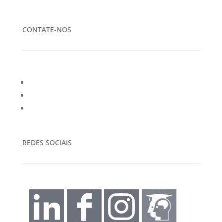
CONTATE-NOS
(11) 99981.9950
(11) 91010.6610
meccanica@meccanica.com.br
REDES SOCIAIS