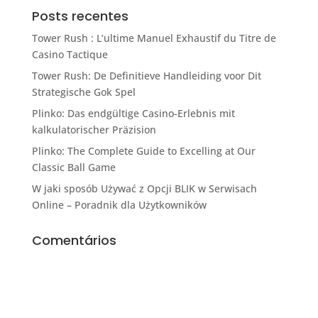
Posts recentes
Tower Rush : L’ultime Manuel Exhaustif du Titre de
Casino Tactique
Tower Rush: De Definitieve Handleiding voor Dit
Strategische Gok Spel
Plinko: Das endgültige Casino-Erlebnis mit
kalkulatorischer Präzision
Plinko: The Complete Guide to Excelling at Our
Classic Ball Game
W jaki sposób Używać z Opcji BLIK w Serwisach
Online – Poradnik dla Użytkowników
Comentários