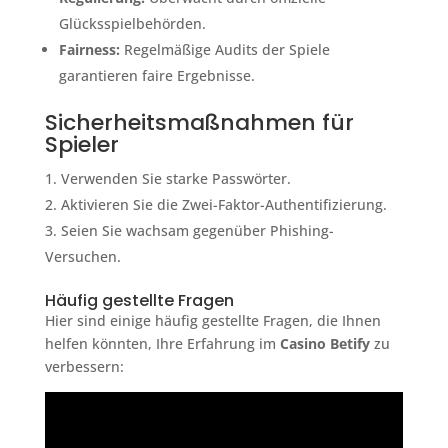
Glücksspielbehörden.
Fairness:
Regelmäßige Audits der Spiele
garantieren faire Ergebnisse.
Sicherheitsmaßnahmen für
Spieler
Verwenden Sie starke Passwörter.
Aktivieren Sie die Zwei-Faktor-Authentifizierung.
Seien Sie wachsam gegenüber Phishing-
Versuchen.
Häufig gestellte Fragen
Hier sind einige häufig gestellte Fragen, die Ihnen
helfen könnten, Ihre Erfahrung im
Casino Betify
zu
verbessern: