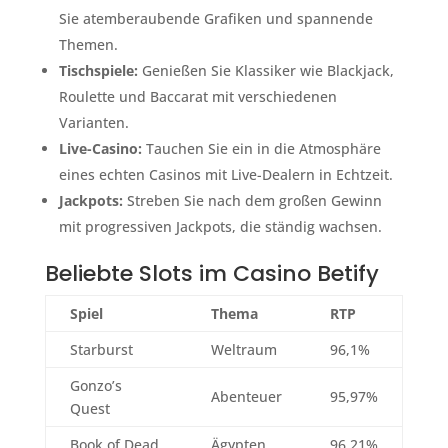
Sie atemberaubende Grafiken und spannende
Themen.
Tischspiele:
Genießen Sie Klassiker wie Blackjack,
Roulette und Baccarat mit verschiedenen
Varianten.
Live-Casino:
Tauchen Sie ein in die Atmosphäre
eines echten Casinos mit Live-Dealern in Echtzeit.
Jackpots:
Streben Sie nach dem großen Gewinn
mit progressiven Jackpots, die ständig wachsen.
Beliebte Slots im Casino Betify
Spiel
Thema
RTP
Starburst
Weltraum
96,1%
Gonzo’s
Abenteuer
95,97%
Quest
Book of Dead
Ägypten
96,21%