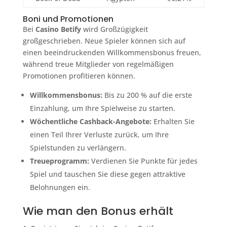
Boni und Promotionen
Bei
Casino Betify
wird Großzügigkeit
großgeschrieben. Neue Spieler können sich auf
einen beeindruckenden Willkommensbonus freuen,
während treue Mitglieder von regelmäßigen
Promotionen profitieren können.
Willkommensbonus:
Bis zu 200 % auf die erste
Einzahlung, um Ihre Spielweise zu starten.
Wöchentliche Cashback-Angebote:
Erhalten Sie
einen Teil Ihrer Verluste zurück, um Ihre
Spielstunden zu verlängern.
Treueprogramm:
Verdienen Sie Punkte für jedes
Spiel und tauschen Sie diese gegen attraktive
Belohnungen ein.
Wie man den Bonus erhält