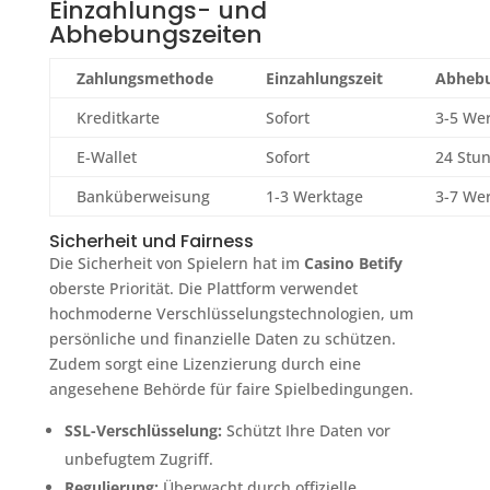
Einzahlungs- und
Abhebungszeiten
Zahlungsmethode
Einzahlungszeit
Abhebu
Kreditkarte
Sofort
3-5 We
E-Wallet
Sofort
24 Stu
Banküberweisung
1-3 Werktage
3-7 We
Sicherheit und Fairness
Die Sicherheit von Spielern hat im
Casino Betify
oberste Priorität. Die Plattform verwendet
hochmoderne Verschlüsselungstechnologien, um
persönliche und finanzielle Daten zu schützen.
Zudem sorgt eine Lizenzierung durch eine
angesehene Behörde für faire Spielbedingungen.
SSL-Verschlüsselung:
Schützt Ihre Daten vor
unbefugtem Zugriff.
Regulierung:
Überwacht durch offizielle