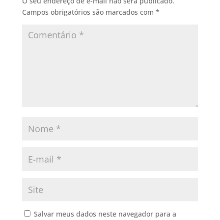
O seu endereço de e-mail não será publicado.
Campos obrigatórios são marcados com
*
Salvar meus dados neste navegador para a