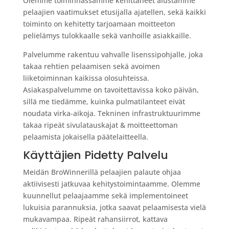
Olemme toiminnassamme kehittäneet alustamme
pelaajien vaatimukset etusijalla ajatellen, sekä kaikki
toiminto on kehitetty tarjoamaan moitteeton
pelielämys tulokkaalle sekä vanhoille asiakkaille.
Palvelumme rakentuu vahvalle lisenssipohjalle, joka
takaa rehtien pelaamisen sekä avoimen
liiketoiminnan kaikissa olosuhteissa.
Asiakaspalvelumme on tavoitettavissa koko päivän,
sillä me tiedämme, kuinka pulmatilanteet eivät
noudata virka-aikoja. Tekninen infrastruktuurimme
takaa ripeät sivulatauskajat & moitteettoman
pelaamista jokaisella päätelaitteella.
Käyttäjien Pidetty Palvelu
Meidän BroWinnerillä pelaajien palaute ohjaa
aktiivisesti jatkuvaa kehitystoimintaamme. Olemme
kuunnellut pelaajaamme sekä implementoineet
lukuisia parannuksia, jotka saavat pelaamisesta vielä
mukavampaa. Ripeät rahansiirrot, kattava