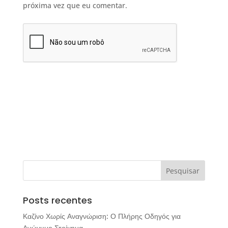
próxima vez que eu comentar.
Posts recentes
Καζίνο Χωρίς Αναγνώριση: Ο Πλήρης Οδηγός για
Ανώνυμο Στοίχημα