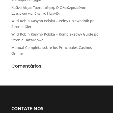
Καζίνο Δίχως Ταυτοποίηση: Ο Ολοκληρωμένος
Εγχειρίδιο για Ιδιωτικό Παιχνίδι
Wild Robin Kasyno Polska – Pełny Przewodnik po
Stronie Gier
Wild Robin Kasyno Polska – Kompleksowy Guide po
Stronie Hazardowej
Manual Completa sobre los Principales Casinos
Online
Comentários
CONTATE-NOS