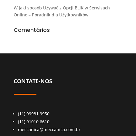
W jaki sposób Używać z Opcji BLIK w Serwisach
Online – Poradnik dla Użytkowników
Comentários
CONTATE-NOS
(11) 99981.9950
(11) 91010.6610
meccanica@meccanica.com.br