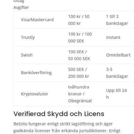
Uttag
Avgifter
100 kr / 50
1 till 3
Visa/Mastercard
000 kr
bankdagar
100 kr / 100
Trustly
Instant
000 SEK
100 SEK /
Swish
Omedelbart
50 000 SEK
500 SEK /
3-5
Banköverföring
200 000 kr
bankdagar
tvåhundra
Upp till 24
Kryptovalutor
kronor /
h
Obegränsat
Verifierad Skydd och Licens
Betzito fungerar enligt strikt lagstiftning och äger
godkända licenser från erkända jurisdiktioner. Enligt