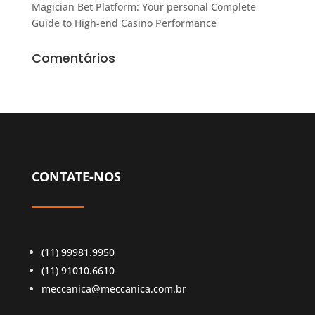
Magician Bet Platform: Your personal Complete
Guide to High-end Casino Performance
Comentários
CONTATE-NOS
(11) 99981.9950
(11) 91010.6610
meccanica@meccanica.com.br