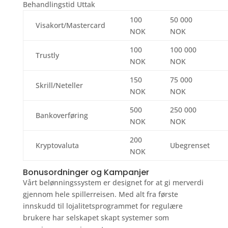
Behandlingstid Uttak
100
50 000
Visakort/Mastercard
NOK
NOK
100
100 000
Trustly
NOK
NOK
150
75 000
Skrill/Neteller
NOK
NOK
500
250 000
Bankoverføring
NOK
NOK
200
Kryptovaluta
Ubegrenset
NOK
Bonusordninger og Kampanjer
Vårt belønningssystem er designet for at gi merverdi
gjennom hele spillerreisen. Med alt fra første
innskudd til lojalitetsprogrammet for regulære
brukere har selskapet skapt systemer som