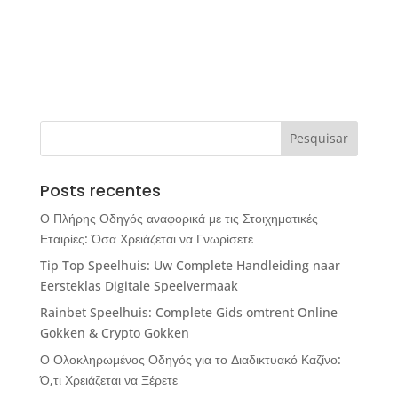
Posts recentes
Ο Πλήρης Οδηγός αναφορικά με τις Στοιχηματικές
Εταιρίες: Όσα Χρειάζεται να Γνωρίσετε
Tip Top Speelhuis: Uw Complete Handleiding naar
Eersteklas Digitale Speelvermaak
Rainbet Speelhuis: Complete Gids omtrent Online
Gokken & Crypto Gokken
Ο Ολοκληρωμένος Οδηγός για το Διαδικτυακό Καζίνο:
Ό,τι Χρειάζεται να Ξέρετε