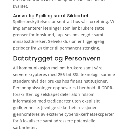
kvalitet.
Ansvarlig Spilling samt Sikkerhet
Spillerbeskyttelse står sentralt hos vår forretning. Vi
implementerer løsninger som lar brukere sette
grenser for innskudd, tap, sesjonslengde samt
innsatsstørrelser. Selveksklusion er tilgjengelig i
perioder fra 24 timer til permanent stenging.
Datatrygget og Personvern
All kommunikasjon mellom brukere samt våre
servere krypteres med 256-bit SSL-teknologi, samme
standardnivå der brukes hos finansinstitusjoner.
Personopplysninger oppbevares i henhold til GDPR-
forskrifter, og selskapet deler aldri følsom
informasjon med tredjeparter uten eksplisitt
godkjennelse. Jevnlige sikkerhetsrevisjoner
gjennomføres av eksterne cybersikkerhetseksperter
for å lokalisere samt adressere potensielle
sårbarheter.