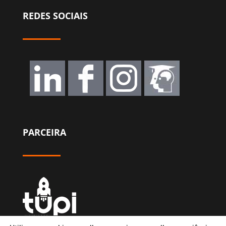
REDES SOCIAIS
PARCEIRA