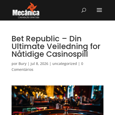
Bet Republic – Din
Ultimate Veiledning for
Nåtidige Casinospill
por
Bury
|
jul 8, 2026
|
uncategorized
|
0
Comentários