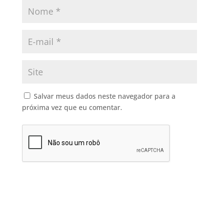
Salvar meus dados neste navegador para a
próxima vez que eu comentar.