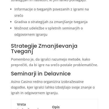
Informacije o tveganjih povezanih z igrami na
srečo
Gradiva o strategijah za zmanjšanje tveganja
Možnost udeležbe v spletnih seminarjih o
odgovornem igranju
Strategije Zmanjševanja
Tveganj
Pomembno je, da igralci razumejo metode, kako
preprečiti, da bi igre na srečo postale problematične.
Seminarji in Delavnice
Asino Casino redno organizira izobraževalne
dogodke, kjer igralci lahko izboljšajo svoje znanje o
igrah in odgovornem igranju.
Vrsta
Opis