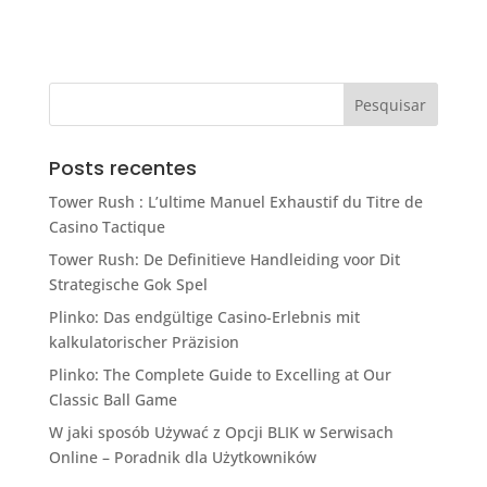
Posts recentes
Tower Rush : L’ultime Manuel Exhaustif du Titre de
Casino Tactique
Tower Rush: De Definitieve Handleiding voor Dit
Strategische Gok Spel
Plinko: Das endgültige Casino-Erlebnis mit
kalkulatorischer Präzision
Plinko: The Complete Guide to Excelling at Our
Classic Ball Game
W jaki sposób Używać z Opcji BLIK w Serwisach
Online – Poradnik dla Użytkowników