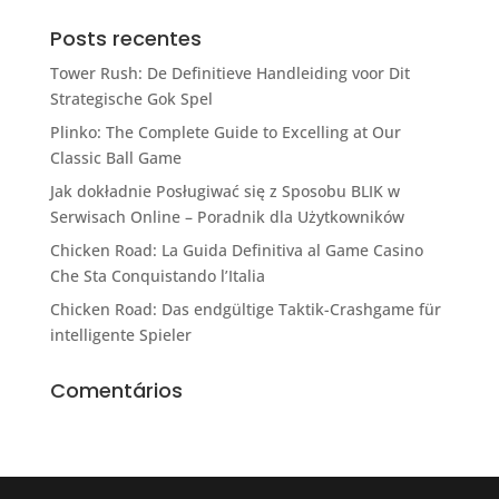
Posts recentes
Tower Rush: De Definitieve Handleiding voor Dit
Strategische Gok Spel
Plinko: The Complete Guide to Excelling at Our
Classic Ball Game
Jak dokładnie Posługiwać się z Sposobu BLIK w
Serwisach Online – Poradnik dla Użytkowników
Chicken Road: La Guida Definitiva al Game Casino
Che Sta Conquistando l’Italia
Chicken Road: Das endgültige Taktik-Crashgame für
intelligente Spieler
Comentários