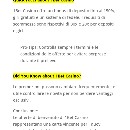
1Bet Casino offre un bonus di deposito fino al 150%,
giri gratuiti e un sistema di fedele. I requisiti di
scommessa sono rispettivi di 30x e 20x per depositi
e giri.
Pro-Tips: Controlla sempre i termini e le
condizioni delle offerte per evitare sorprese
durante il prelievo.
Did You Know about 1Bet Casino?
Le promozioni possono cambiare frequentemente; è
utile controllare le novità per non perdere vantaggi
esclusivi.
Conclusione:
Le offerte di benvenuto di 1Bet Casino
rappresentano una carta vincente per i nuovi