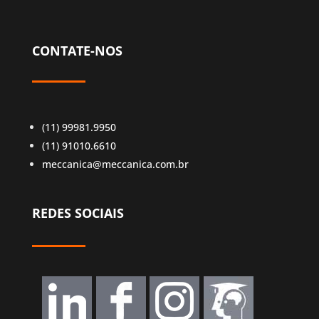
CONTATE-NOS
(11) 99981.9950
(11) 91010.6610
meccanica@meccanica.com.br
REDES SOCIAIS