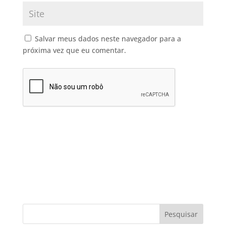
Salvar meus dados neste navegador para a
próxima vez que eu comentar.