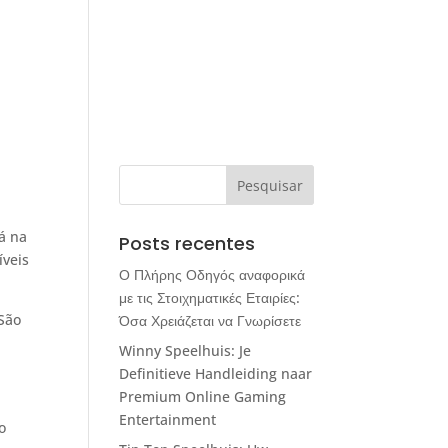
SOLUÇÕES
SOBRE
CONTATO
á na
Posts recentes
íveis
Ο Πλήρης Οδηγός αναφορικά
με τις Στοιχηματικές Εταιρίες:
 São
Όσα Χρειάζεται να Γνωρίσετε
Winny Speelhuis: Je
Definitieve Handleiding naar
Premium Online Gaming
Entertainment
o