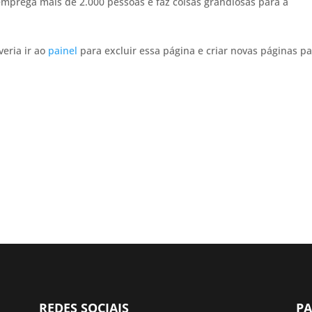
 emprega mais de 2.000 pessoas e faz coisas grandiosas para a
eria ir ao
painel
para excluir essa página e criar novas páginas pa
REDES SOCIAIS
PA